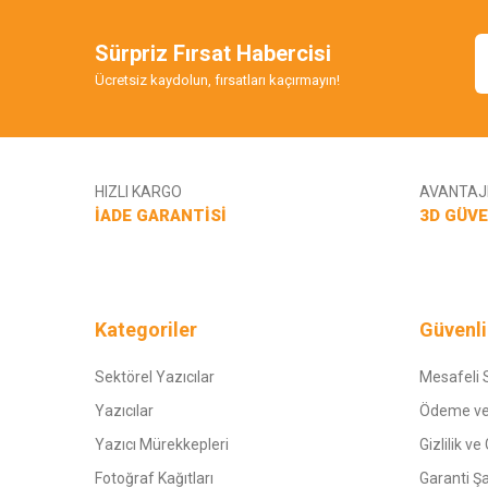
Sürpriz Fırsat Habercisi
Ücretsiz kaydolun, fırsatları kaçırmayın!
HIZLI KARGO
AVANTAJL
İADE GARANTİSİ
3D GÜVE
Kategoriler
Güvenli
Sektörel Yazıcılar
Mesafeli 
Yazıcılar
Ödeme ve
Yazıcı Mürekkepleri
Gizlilik ve
Fotoğraf Kağıtları
Garanti Şa