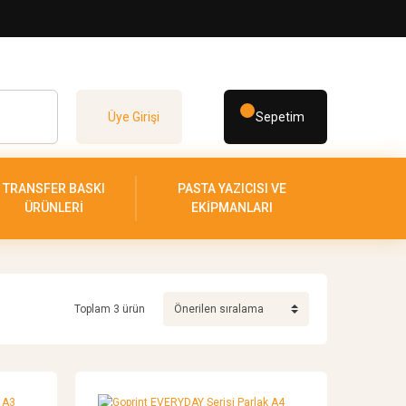
Üye Girişi
Sepetim
TRANSFER BASKI
PASTA YAZICISI VE
ÜRÜNLERİ
EKİPMANLARI
Toplam 3 ürün