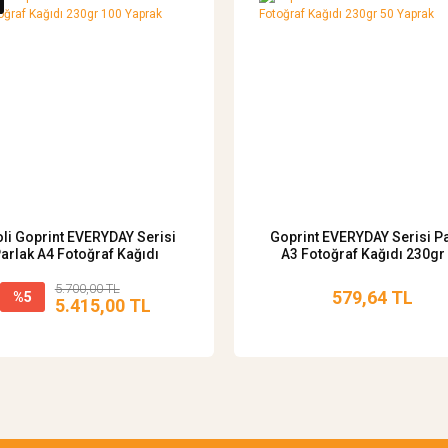
oli Goprint EVERYDAY Serisi
Goprint EVERYDAY Serisi P
arlak A4 Fotoğraf Kağıdı
A3 Fotoğraf Kağıdı 230gr
230gr 100 Yaprak
Yaprak
5.700,00 TL
579,64 TL
%5
5.415,00 TL