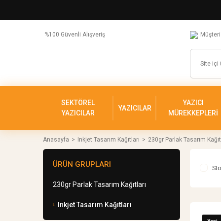
%100 Güvenli Alışveriş
Müşteri
SEKTÖREL
YAZICI
YAZICILAR
YAZICILAR
MÜREKKEPLERİ
Anasayfa
Inkjet Tasarım Kağıtları
230gr Parlak Tasarım Kağıt
ÜRÜN GRUPLARI
Sto
230gr Parlak Tasarım Kağıtları
Inkjet Tasarım Kağıtları