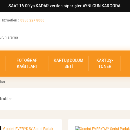
SAAT 16:00’ya KADAR verilen siparişler AYNI GÜN KARGODA!
 Hizmetleri :
0850 227 8000
FOTOĞRAF
KARTUŞ DOLUM
KARTUŞ-
KAĞITLARI
SETİ
TONER
ları
ktakiler