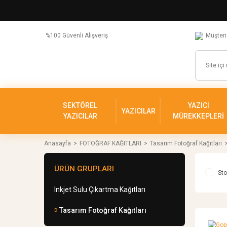
%100 Güvenli Alışveriş
Müşteri
SEKTÖREL
YAZICI
YAZICILAR
YAZICILAR
MÜREKKEPLERİ
Anasayfa
FOTOĞRAF KAĞITLARI
Tasarım Fotoğraf Kağıtları
ÜRÜN GRUPLARI
Sto
Inkjet Sulu Çıkartma Kağıtları
Tasarım Fotoğraf Kağıtları