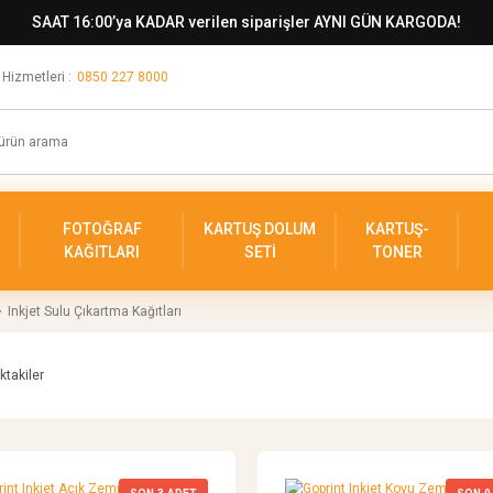
SAAT 16:00’ya KADAR verilen siparişler AYNI GÜN KARGODA!
 Hizmetleri :
0850 227 8000
FOTOĞRAF
KARTUŞ DOLUM
KARTUŞ-
KAĞITLARI
SETİ
TONER
Inkjet Sulu Çıkartma Kağıtları
ktakiler