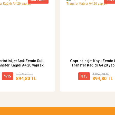
SON
3
ADET
SON
0
rint Inkjet Açık Zemin Sulu
Goprint Inkjet Koyu Zemin 
ansfer Kağıdı A4 20 yaprak
Transfer Kağıdı A4 20 yap
1.052,70 TL
1.052,70 TL
%15
%15
894,80 TL
894,80 TL