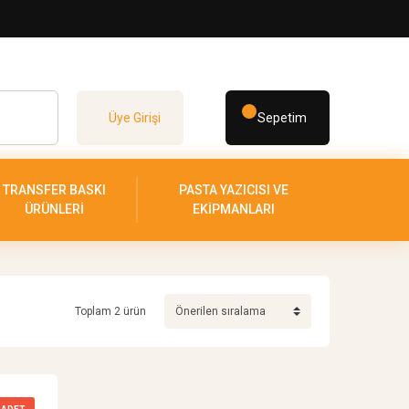
Üye Girişi
Sepetim
TRANSFER BASKI
PASTA YAZICISI VE
ÜRÜNLERİ
EKİPMANLARI
Toplam 2 ürün