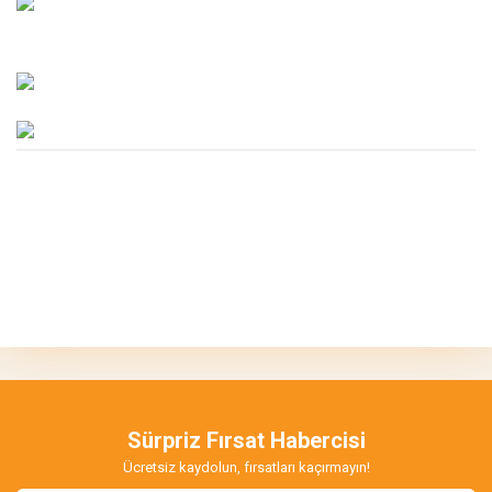
Bu ürünün fiyat bilgisi, resim, ürün açıklamalarında ve diğer
konularda yetersiz gördüğünüz noktaları öneri formunu kullanarak
Bu ürüne ilk yorumu siz yapın!
tarafımıza iletebilirsiniz.
Görüş ve önerileriniz için teşekkür ederiz.
Yorum Yaz
Ürün resmi kalitesiz, bozuk veya görüntülenemiyor.
Ürün açıklamasında eksik bilgiler bulunuyor.
Sürpriz Fırsat Habercisi
Ürün bilgilerinde hatalar bulunuyor.
Ücretsiz kaydolun, fırsatları kaçırmayın!
Ürün fiyatı diğer sitelerden daha pahalı.