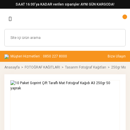
SAAT 16:00’ya KADAR verilen siparişler AYNI GÜN KARGODA!
Müşteri Hizmetleri :
0850 227 8000
Bize Ulaşın
Anasayfa
FOTOĞRAF KAĞITLARI
Tasarım Fotoğraf Kağıtları
250gr Mat Çi