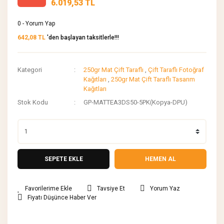
6.019,53 TL
0 - Yorum Yap
642,08 TL
'den başlayan taksitlerle!!!
Kategori
250gr Mat Çift Taraflı
,
Çift Taraflı Fotoğraf
Kağıtları
,
250gr Mat Çift Taraflı Tasarım
Kağıtları
Stok Kodu
GP-MATTEA3DS50-5PK(Kopya-DPU)
SEPETE EKLE
HEMEN AL
Tavsiye Et
Yorum Yaz
Fiyatı Düşünce Haber Ver