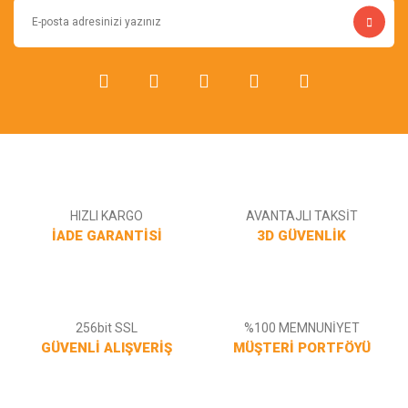
Bu ürüne benzer farklı alternatifler olmalı.
Gönder
HIZLI KARGO
AVANTAJLI TAKSİT
İADE GARANTİSİ
3D GÜVENLİK
256bit SSL
%100 MEMNUNİYET
GÜVENLİ ALIŞVERİŞ
MÜŞTERİ PORTFÖYÜ