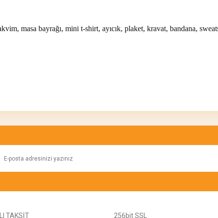
takvim, masa bayrağı, mini t-shirt, ayıcık, plaket, kravat, bandana, sweats
konularda yetersiz gördüğünüz noktaları öneri formunu kullanarak tarafımıza ilete
Bu ürüne ilk yorumu siz yapın!
Yorum Yaz
I TAKSİT
256bit SSL