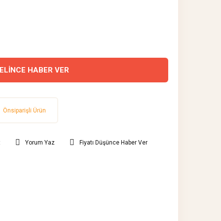
ELİNCE HABER VER
Önsiparişli Ürün
t
Yorum Yaz
Fiyatı Düşünce Haber Ver