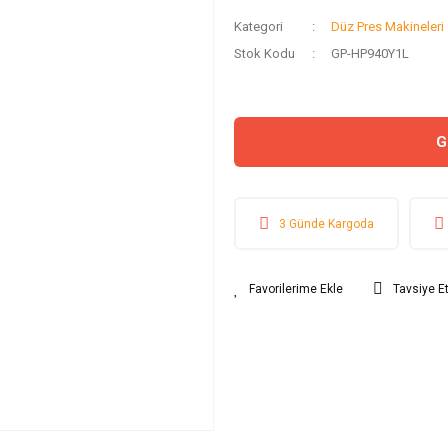
Kategori
Düz Pres Makineleri
Stok Kodu
GP-HP940Y1L
G
3 Günde Kargoda
Tavsiye E