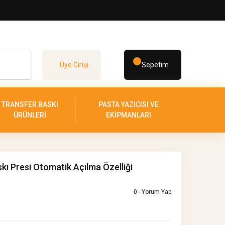
Üye Girişi
Sepetim
TRANSFER BASKI
PASTA YAZICISI VE
ÜRÜNLERİ
EKİPMANLARI
ı Presi Otomatik Açılma Özelliği
0 - Yorum Yap