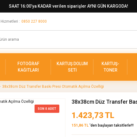
SAAT 16:00’ya KADAR verilen siparişler AYNI GÜN KARGODA!
 Hizmetleri :
0850 227 8000
FOTOĞRAF
KARTUŞ DOLUM
KARTUŞ-
KAĞITLARI
SETİ
TONER
38x38cm Düz Transfer Baskı Presi Otomatik Açılma Özelliği
38x38cm Düz Transfer Bask
SON
0
ADET
1.423,73 TL
151,86 TL
'den başlayan taksitlerle!!!