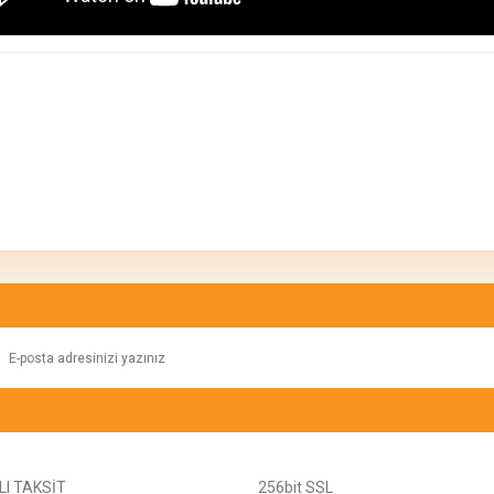
konularda yetersiz gördüğünüz noktaları öneri formunu kullanarak tarafımıza ilete
Bu ürüne ilk yorumu siz yapın!
Yorum Yaz
I TAKSİT
256bit SSL