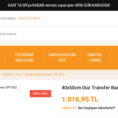
SAAT 16:00’ya KADAR verilen siparişler AYNI GÜN KARGODA!
 Hizmetleri :
0850 227 8000
FOTOĞRAF
KARTUŞ DOLUM
KARTUŞ-
KAĞITLARI
SETİ
TONER
40x50cm Düz Transfer Baskı Presi GP1002
40x50cm Düz Transfer Bas
SON
0
ADET
1.016,95 TL
108,47 TL
'den başlayan taksitlerle!!!