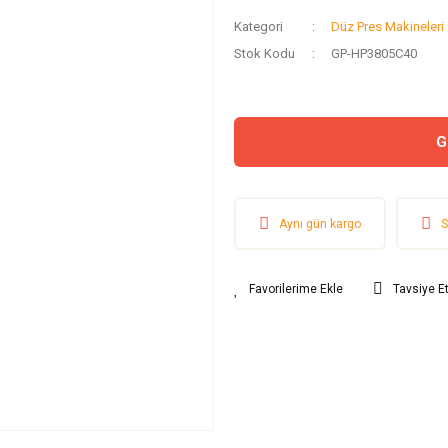
Kategori
Düz Pres Makineleri
Stok Kodu
GP-HP3805C40
G
Aynı gün kargo
S
Tavsiye E