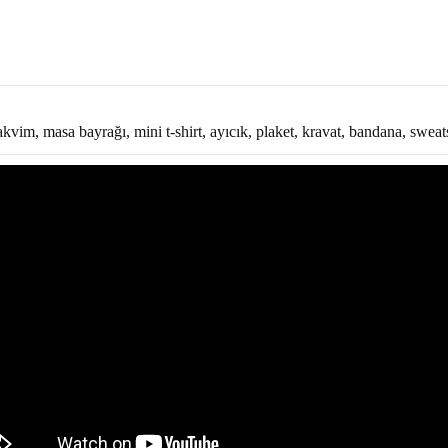
takvim, masa bayrağı, mini t-shirt, ayıcık, plaket, kravat, bandana, sweats