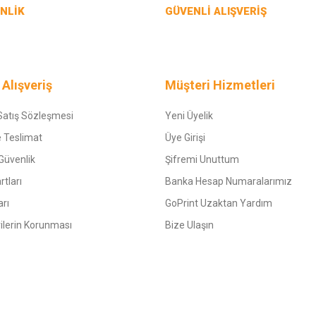
NLİK
GÜVENLİ ALIŞVERİŞ
Gönder
 Alışveriş
Müşteri Hizmetleri
Satış Sözleşmesi
Yeni Üyelik
 Teslimat
Üye Girişi
 Güvenlik
Şifremi Unuttum
rtları
Banka Hesap Numaralarımız
arı
GoPrint Uzaktan Yardım
rilerin Korunması
Bize Ulaşın