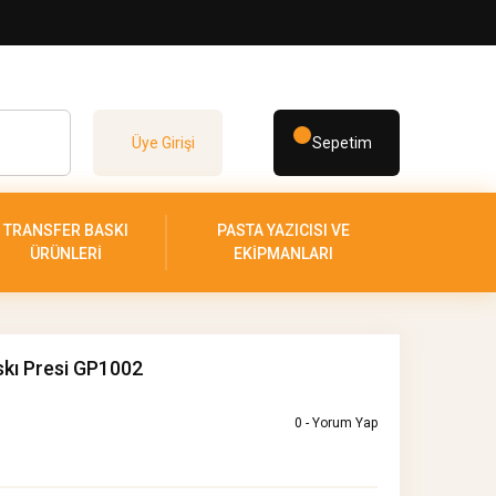
Üye Girişi
Sepetim
TRANSFER BASKI
PASTA YAZICISI VE
ÜRÜNLERİ
EKİPMANLARI
kı Presi GP1002
0 - Yorum Yap