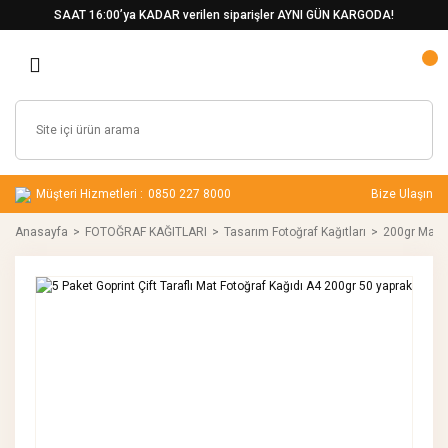
SAAT 16:00’ya KADAR verilen siparişler AYNI GÜN KARGODA!
Müşteri Hizmetleri :
0850 227 8000
Bize Ulaşın
Anasayfa
FOTOĞRAF KAĞITLARI
Tasarım Fotoğraf Kağıtları
200gr Mat Çi