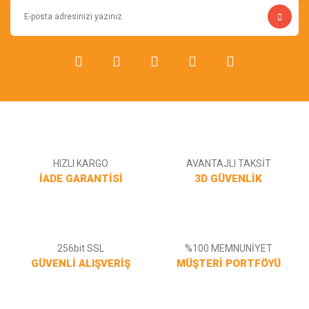
Bu ürüne benzer farklı alternatifler olmalı.
Gönder
HIZLI KARGO
AVANTAJLI TAKSİT
İADE GARANTİSİ
3D GÜVENLİK
256bit SSL
%100 MEMNUNİYET
GÜVENLİ ALIŞVERİŞ
MÜŞTERİ PORTFÖYÜ