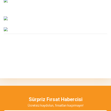
Bu ürünün fiyat bilgisi, resim, ürün açıklamalarında ve diğer
konularda yetersiz gördüğünüz noktaları öneri formunu kullanarak
Bu ürüne ilk yorumu siz yapın!
tarafımıza iletebilirsiniz.
Görüş ve önerileriniz için teşekkür ederiz.
Yorum Yaz
Ürün resmi kalitesiz, bozuk veya görüntülenemiyor.
Ürün açıklamasında eksik bilgiler bulunuyor.
Sürpriz Fırsat Habercisi
Ürün bilgilerinde hatalar bulunuyor.
Ücretsiz kaydolun, fırsatları kaçırmayın!
Ürün fiyatı diğer sitelerden daha pahalı.