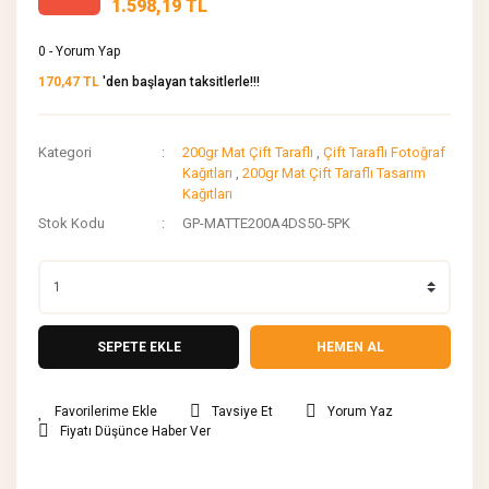
1.598,19 TL
0 - Yorum Yap
170,47 TL
'den başlayan taksitlerle!!!
Kategori
200gr Mat Çift Taraflı
,
Çift Taraflı Fotoğraf
Kağıtları
,
200gr Mat Çift Taraflı Tasarım
Kağıtları
Stok Kodu
GP-MATTE200A4DS50-5PK
SEPETE EKLE
HEMEN AL
Tavsiye Et
Yorum Yaz
Fiyatı Düşünce Haber Ver