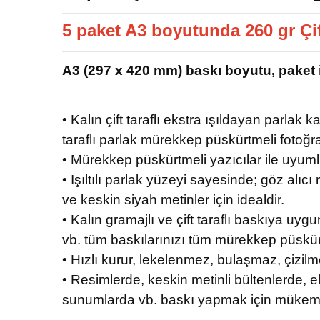
5 paket A3 boyutunda 260 gr Çift
A3 (297 x 420 mm) baskı boyutu, paket içe
• Kalın çift taraflı ekstra ışıldayan parlak 
taraflı parlak mürekkep püskürtmeli fotoğra
• Mürekkep püskürtmeli yazıcılar ile uyum
• Işıltılı parlak yüzeyi sayesinde; göz alıc
ve keskin siyah metinler için idealdir.
• Kalın gramajlı ve çift taraflı baskıya uygu
vb. tüm baskılarınızı tüm mürekkep püskürtme
• Hızlı kurur, lekelenmez, bulaşmaz, çizilm
• Resimlerde, keskin metinli bültenlerde, el
sunumlarda vb. baskı yapmak için mükem