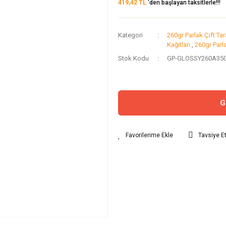
419,42 TL
'den başlayan taksitlerle!!!
Kategori
260gr Parlak Çift Tara
Kağıtları
,
260gr Parla
Stok Kodu
GP-GLOSSY260A350
G
Tavsiye E