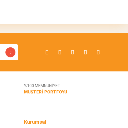
bilirsiniz.
%100 MEMNUNİYET
MÜŞTERİ PORTFÖYÜ
Kurumsal