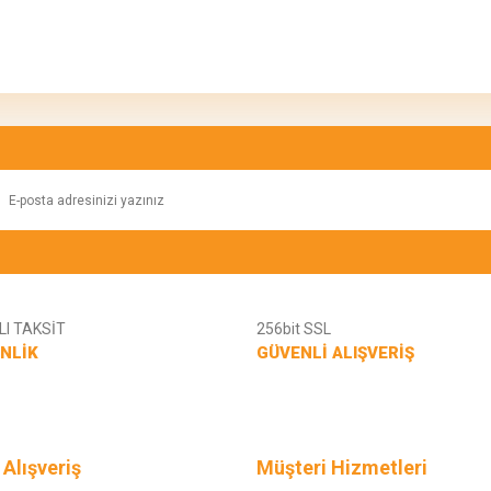
konularda yetersiz gördüğünüz noktaları öneri formunu kullanarak tarafımıza ilete
Bu ürüne ilk yorumu siz yapın!
Yorum Yaz
I TAKSİT
256bit SSL
NLİK
GÜVENLİ ALIŞVERİŞ
Gönder
 Alışveriş
Müşteri Hizmetleri