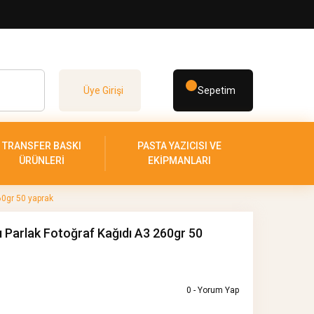
Üye Girişi
Sepetim
TRANSFER BASKI
PASTA YAZICISI VE
ÜRÜNLERİ
EKİPMANLARI
260gr 50 yaprak
lı Parlak Fotoğraf Kağıdı A3 260gr 50
0 - Yorum Yap