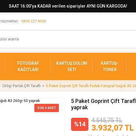
SAAT 16:00’ya KADAR verilen siparişler AYNI GÜN KARGODA!
 Hizmetleri :
0850 227 8000
FOTOĞRAF
KARTUŞ DOLUM
KARTUŞ-
KAĞITLARI
SETİ
TONER
260gr Parlak Çift Taraflı
5 Paket Goprint Çift Taraflı Parlak Fotoğraf Kağıdı A3 
5 Paket Goprint Çift Taraf
yaprak
SON
0
ADET
4.545,75 TL
%14
3.932,07 TL