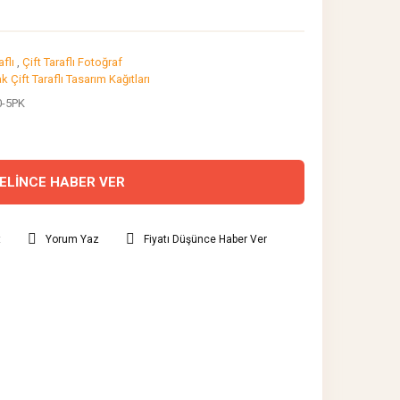
flı
,
Çift Taraflı Fotoğraf
k Çift Taraflı Tasarım Kağıtları
-5PK
ELİNCE HABER VER
t
Yorum Yaz
Fiyatı Düşünce Haber Ver