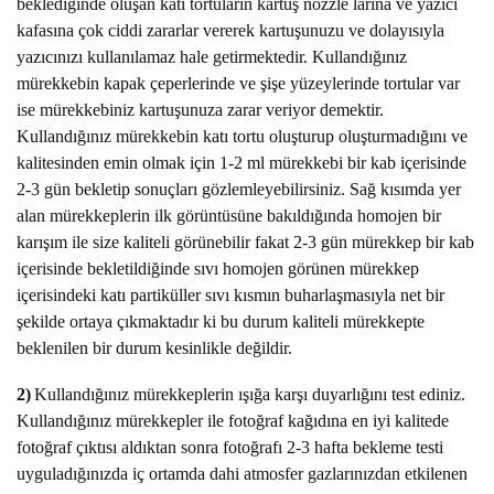
beklediğinde oluşan katı tortuların kartuş nozzle larına ve yazıcı
kafasına çok ciddi zararlar vererek kartuşunuzu ve dolayısıyla
yazıcınızı kullanılamaz hale getirmektedir. Kullandığınız
mürekkebin kapak çeperlerinde ve şişe yüzeylerinde tortular var
ise mürekkebiniz kartuşunuza zarar veriyor demektir.
Kullandığınız mürekkebin katı tortu oluşturup oluşturmadığını ve
kalitesinden emin olmak için 1-2 ml mürekkebi bir kab içerisinde
2-3 gün bekletip sonuçları gözlemleyebilirsiniz. Sağ kısımda yer
alan mürekkeplerin ilk görüntüsüne bakıldığında homojen bir
karışım ile size kaliteli görünebilir fakat 2-3 gün mürekkep bir kab
içerisinde bekletildiğinde sıvı homojen görünen mürekkep
içerisindeki katı partiküller sıvı kısmın buharlaşmasıyla net bir
şekilde ortaya çıkmaktadır ki bu durum kaliteli mürekkepte
beklenilen bir durum kesinlikle değildir.
2)
Kullandığınız mürekkeplerin ışığa karşı duyarlığını test ediniz.
Kullandığınız mürekkepler ile fotoğraf kağıdına en iyi kalitede
fotoğraf çıktısı aldıktan sonra fotoğrafı 2-3 hafta bekleme testi
uyguladığınızda iç ortamda dahi atmosfer gazlarınızdan etkilenen