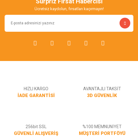
Sürpriz Fırsat Habercisi
Ürün bilgilerinde hatalar bulunuyor.
Ücretsiz kaydolun, fırsatları kaçırmayın!
Ürün fiyatı diğer sitelerden daha pahalı.
Bu ürüne benzer farklı alternatifler olmalı.
Gönder
HIZLI KARGO
AVANTAJLI TAKSİT
İADE GARANTİSİ
3D GÜVENLİK
256bit SSL
%100 MEMNUNİYET
GÜVENLİ ALIŞVERİŞ
MÜŞTERİ PORTFÖYÜ