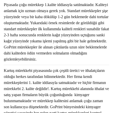
Piyasada çoğu mürekkep 1.kalite iddiasıyla satılmaktadır. Kaliteyi
anlamak için uzman olmaya gerek yok. Standart mürekkepler şişe
yüzeyinde veya bir kaba dökülüp 1-2 gün beklemede dahi tortular
oluşturmaktadır. Yukarıdaki örnek resimlerde de görüldüğü gibi
standart mürekkepler ilk kullanımda kaliteli renkleri sunabilir fakat
2-3 hafta sonucunda renklerin kağıt yüzeyinden uçtuğunu sanki
kağıt yüzeyinde yıkama işlemi yapılmış gibi bir hale gelmektedir.
GoPrint mürekkepler ile alınan çıktılarda uzun süre beklemelerde
dahi kaliteden ödün vermeden solmaların olmadığını
gözlemleyebilirsiniz.
Kartuş mürekkebi piyasasında çok çeşitli üretici ve ithalatçıların
olduğu herkes tarafından bilinmektedir. Her firma kendi
mürekkeplerini 1. kalite iddiasıyla satmaktadır ve hiçbir firmanın
mürekkebi 2. kalite değildir!. Kartuş mürekkebi alanında ithalat ve
satış yapan firmaların büyük çoğunluğunda kimyager
bulunmamaktadır ve mürekkep kalitesini anlamak çoğu zaman
son kullanıcıya düşmektedir. GoPrint bünyesindeki kimyager
yönetici sayesinde her gelen parti kartuş mürekkepleri kontrol