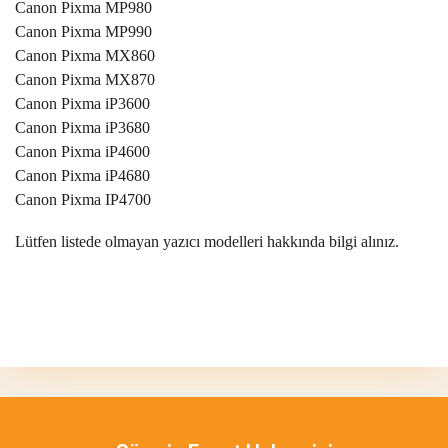
Canon Pixma MP980
Canon Pixma MP990
Canon Pixma MX860
Canon Pixma MX870
Canon Pixma iP3600
Canon Pixma iP3680
Canon Pixma iP4600
Canon Pixma iP4680
Canon Pixma IP4700
Lütfen listede olmayan yazıcı modelleri hakkında bilgi alınız.
Bu ürünün fiyat bilgisi, resim, ürün açıklamalarında ve diğer
konularda yetersiz gördüğünüz noktaları öneri formunu kullanarak
Bu ürüne ilk yorumu siz yapın!
tarafımıza iletebilirsiniz.
Görüş ve önerileriniz için teşekkür ederiz.
Yorum Yaz
Ürün resmi kalitesiz, bozuk veya görüntülenemiyor.
Ürün açıklamasında eksik bilgiler bulunuyor.