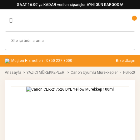
SAAT 16:00’ya KADAR verilen siparişler AYNI GÜN KARGODA!
Müşteri Hizmetleri :
0850 227 8000
Bize Ulaşın
Anasayfa
YAZICI MÜREKKEPLERİ
Canon Uyumlu Mürekkepler
PGI-520 /