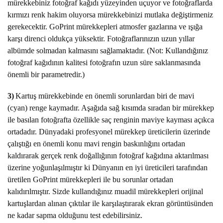
mürekkebiniz fotoğraf kağıdı yüzeyinden uçuyor ve fotoğraflarda
kırmızı renk hakim oluyorsa mürekkebinizi mutlaka değiştirmeniz
gerekecektir. GoPrint mürekkepleri atmosfer gazlarına ve ışığa
karşı direnci oldukça yüksektir. Fotoğraflarınızın uzun yıllar
albümde solmadan kalmasını sağlamaktadır. (Not: Kullandığınız
fotoğraf kağıdının kalitesi fotoğrafın uzun süre saklanmasında
önemli bir parametredir.)
3)
Kartuş mürekkebinde en önemli sorunlardan biri de mavi
(cyan) renge kaymadır. Aşağıda sağ kısımda sıradan bir mürekkep
ile basılan fotoğrafta özellikle saç renginin maviye kayması açıkca
ortadadır. Dünyadaki profesyonel mürekkep üreticilerin üzerinde
çalıştığı en önemli konu mavi rengin baskınlığını ortadan
kaldırarak gerçek renk doğallığının fotoğraf kağıdına aktarılması
üzerine yoğunlaşılmıştır ki Dünyanın en iyi üreticileri tarafından
üretilen GoPrint mürekkepleri ile bu sorunlar ortadan
kalıdırılmıştır. Sizde kullandığınız muadil mürekkepleri orijinal
kartuşlardan alınan çıktılar ile karşılaştırarak ekran görüntüsünden
ne kadar sapma olduğunu test edebilirsiniz.