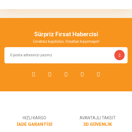
tarafımıza iletebilirsiniz.
Görüş ve önerileriniz için teşekkür ederiz.
Yorum Yaz
Ürün resmi kalitesiz, bozuk veya görüntülenemiyor.
Ürün açıklamasında eksik bilgiler bulunuyor.
Sürpriz Fırsat Habercisi
Ürün bilgilerinde hatalar bulunuyor.
Ücretsiz kaydolun, fırsatları kaçırmayın!
Ürün fiyatı diğer sitelerden daha pahalı.
Bu ürüne benzer farklı alternatifler olmalı.
Gönder
HIZLI KARGO
AVANTAJLI TAKSİT
İADE GARANTİSİ
3D GÜVENLİK