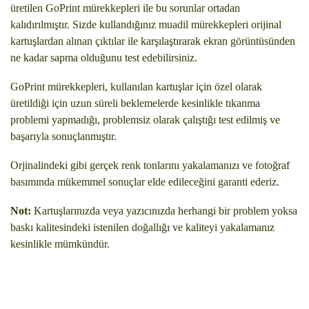
üretilen GoPrint mürekkepleri ile bu sorunlar ortadan
kalıdırılmıştır. Sizde kullandığınız muadil mürekkepleri orijinal
kartuşlardan alınan çıktılar ile karşılaştırarak ekran görüntüsünden
ne kadar sapma olduğunu test edebilirsiniz.
GoPrint mürekkepleri, kullanılan kartuşlar için özel olarak
üretildiği için uzun süreli beklemelerde kesinlikle tıkanma
problemi yapmadığı, problemsiz olarak çalıştığı test edilmiş ve
başarıyla sonuçlanmıştır.
Orjinalindeki gibi gerçek renk tonlarını yakalamanızı ve fotoğraf
basımında mükemmel sonuçlar elde edileceğini garanti ederiz.
Not:
Kartuşlarınızda veya yazıcınızda herhangi bir problem yoksa
baskı kalitesindeki istenilen doğallığı ve kaliteyi yakalamanız
kesinlikle mümkündür.
Bu ürünün fiyat bilgisi, resim, ürün açıklamalarında ve diğer
konularda yetersiz gördüğünüz noktaları öneri formunu kullanarak
Bu ürüne ilk yorumu siz yapın!