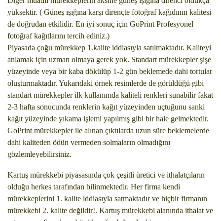
Diğer muadil mürekkeplerin aksine güneş ışığına direnci oldukça
yüksektir. ( Güneş ışığına karşı dirençte fotoğraf kağıdının kalitesi
de doğrudan etkilidir. En iyi sonuç için GoPrint Profesyonel
fotoğraf kağıtlarını tercih ediniz.)
Piyasada çoğu mürekkep 1.kalite iddiasıyla satılmaktadır. Kaliteyi
anlamak için uzman olmaya gerek yok. Standart mürekkepler şişe
yüzeyinde veya bir kaba dökülüp 1-2 gün beklemede dahi tortular
oluşturmaktadır. Yukarıdaki örnek resimlerde de görüldüğü gibi
standart mürekkepler ilk kullanımda kaliteli renkleri sunabilir fakat
2-3 hafta sonucunda renklerin kağıt yüzeyinden uçtuğunu sanki
kağıt yüzeyinde yıkama işlemi yapılmış gibi bir hale gelmektedir.
GoPrint mürekkepler ile alınan çıktılarda uzun süre beklemelerde
dahi kaliteden ödün vermeden solmaların olmadığını
gözlemleyebilirsiniz.
Kartuş mürekkebi piyasasında çok çeşitli üretici ve ithalatçıların
olduğu herkes tarafından bilinmektedir. Her firma kendi
mürekkeplerini 1. kalite iddiasıyla satmaktadır ve hiçbir firmanın
mürekkebi 2. kalite değildir!. Kartuş mürekkebi alanında ithalat ve