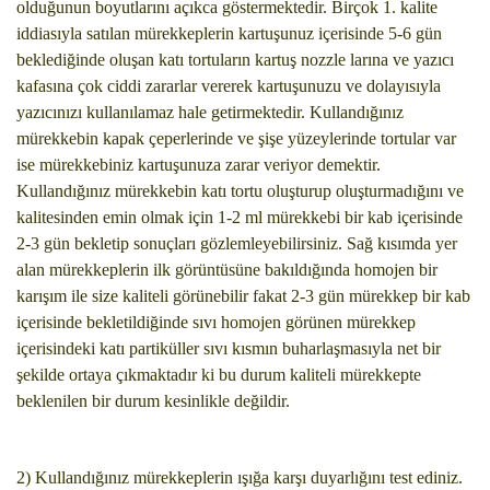
olduğunun boyutlarını açıkca göstermektedir. Birçok 1. kalite
iddiasıyla satılan mürekkeplerin kartuşunuz içerisinde 5-6 gün
beklediğinde oluşan katı tortuların kartuş nozzle larına ve yazıcı
kafasına çok ciddi zararlar vererek kartuşunuzu ve dolayısıyla
yazıcınızı kullanılamaz hale getirmektedir. Kullandığınız
mürekkebin kapak çeperlerinde ve şişe yüzeylerinde tortular var
ise mürekkebiniz kartuşunuza zarar veriyor demektir.
Kullandığınız mürekkebin katı tortu oluşturup oluşturmadığını ve
kalitesinden emin olmak için 1-2 ml mürekkebi bir kab içerisinde
2-3 gün bekletip sonuçları gözlemleyebilirsiniz. Sağ kısımda yer
alan mürekkeplerin ilk görüntüsüne bakıldığında homojen bir
karışım ile size kaliteli görünebilir fakat 2-3 gün mürekkep bir kab
içerisinde bekletildiğinde sıvı homojen görünen mürekkep
içerisindeki katı partiküller sıvı kısmın buharlaşmasıyla net bir
şekilde ortaya çıkmaktadır ki bu durum kaliteli mürekkepte
beklenilen bir durum kesinlikle değildir.
2) Kullandığınız mürekkeplerin ışığa karşı duyarlığını test ediniz.