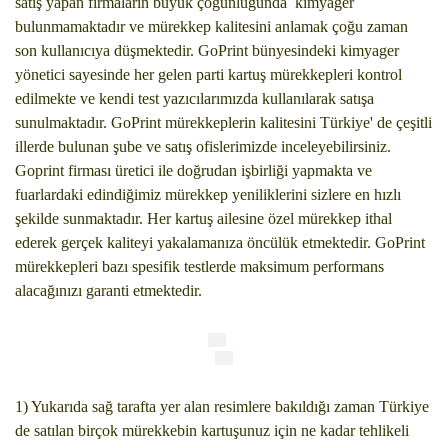
satış yapan firmaların büyük çoğunluğunda kimyager
bulunmamaktadır ve mürekkep kalitesini anlamak çoğu zaman
son kullanıcıya düşmektedir. GoPrint bünyesindeki kimyager
yönetici sayesinde her gelen parti kartuş mürekkepleri kontrol
edilmekte ve kendi test yazıcılarımızda kullanılarak satışa
sunulmaktadır. GoPrint mürekkeplerin kalitesini Türkiye' de çeşitli
illerde bulunan şube ve satış ofislerimizde inceleyebilirsiniz.
Goprint firması üretici ile doğrudan işbirliği yapmakta ve
fuarlardaki edindiğimiz mürekkep yeniliklerini sizlere en hızlı
şekilde sunmaktadır. Her kartuş ailesine özel mürekkep ithal
ederek gerçek kaliteyi yakalamanıza öncülük etmektedir. GoPrint
mürekkepleri bazı spesifik testlerde maksimum performans
alacağınızı garanti etmektedir.
1) Yukarıda sağ tarafta yer alan resimlere bakıldığı zaman Türkiye
de satılan birçok mürekkebin kartuşunuz için ne kadar tehlikeli