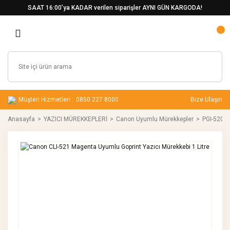
SAAT 16:00’ya KADAR verilen siparişler AYNI GÜN KARGODA!
Müşteri Hizmetleri :
0850 227 8000
Bize Ulaşın
Anasayfa
YAZICI MÜREKKEPLERİ
Canon Uyumlu Mürekkepler
PGI-520 /