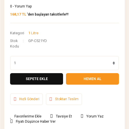
0 - Yorum Yap
168,17 TL
'den başlayan taksitlerle!!!
Kategori
1 Litre
Stok
GP-C521YD
Kodu
SEPETE EKLE
HEMEN AL
Hızlı Gönderi
Stoktan Teslim
Tavsiye Et
Yorum Yaz
Fiyatı Düşünce Haber Ver