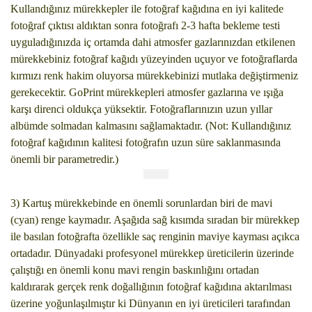
Kullandığınız mürekkepler ile fotoğraf kağıdına en iyi kalitede
fotoğraf çıktısı aldıktan sonra fotoğrafı 2-3 hafta bekleme testi
uyguladığınızda iç ortamda dahi atmosfer gazlarınızdan etkilenen
mürekkebiniz fotoğraf kağıdı yüzeyinden uçuyor ve fotoğraflarda
kırmızı renk hakim oluyorsa mürekkebinizi mutlaka değiştirmeniz
gerekecektir. GoPrint mürekkepleri atmosfer gazlarına ve ışığa
karşı direnci oldukça yüksektir. Fotoğraflarınızın uzun yıllar
albümde solmadan kalmasını sağlamaktadır. (Not: Kullandığınız
fotoğraf kağıdının kalitesi fotoğrafın uzun süre saklanmasında
önemli bir parametredir.)
3) Kartuş mürekkebinde en önemli sorunlardan biri de mavi
(cyan) renge kaymadır. Aşağıda sağ kısımda sıradan bir mürekkep
ile basılan fotoğrafta özellikle saç renginin maviye kayması açıkca
ortadadır. Dünyadaki profesyonel mürekkep üreticilerin üzerinde
çalıştığı en önemli konu mavi rengin baskınlığını ortadan
kaldırarak gerçek renk doğallığının fotoğraf kağıdına aktarılması
üzerine yoğunlaşılmıştır ki Dünyanın en iyi üreticileri tarafından