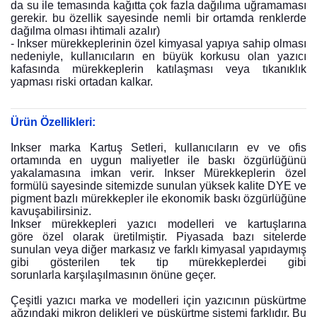
da su ile temasında kağıtta çok fazla dağılıma uğramaması
gerekir. bu özellik sayesinde nemli bir ortamda renklerde
dağılma olması ihtimali azalır)
- Inkser mürekkeplerinin özel kimyasal yapıya sahip olması
nedeniyle, kullanıcıların en büyük korkusu olan yazıcı
kafasında mürekkeplerin katılaşması veya tıkanıklık
yapması riski ortadan kalkar.
Ürün Özellikleri:
Inkser marka Kartuş Setleri, kullanıcıların ev ve ofis
ortamında en uygun maliyetler ile baskı özgürlüğünü
yakalamasına imkan verir. Inkser Mürekkeplerin özel
formülü sayesinde sitemizde sunulan yüksek kalite DYE ve
pigment bazlı mürekkepler ile ekonomik baskı özgürlüğüne
kavuşabilirsiniz.
Inkser mürekkepleri yazıcı modelleri ve kartuşlarına
göre özel olarak üretilmiştir. Piyasada bazı sitelerde
sunulan veya diğer markasız ve farklı kimyasal yapıdaymış
gibi gösterilen tek tip mürekkeplerdei gibi
sorunlarla karşılaşılmasının önüne geçer.
Çeşitli yazıcı marka ve modelleri için yazıcının püskürtme
ağzındaki mikron delikleri ve püskürtme sistemi farklıdır. Bu