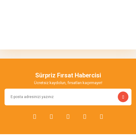
Bu ürünün fiyat bilgisi, resim, ürün açıklamalarında ve diğer
konularda yetersiz gördüğünüz noktaları öneri formunu kullanarak
Bu ürüne ilk yorumu siz yapın!
tarafımıza iletebilirsiniz.
Görüş ve önerileriniz için teşekkür ederiz.
Yorum Yaz
Ürün resmi kalitesiz, bozuk veya görüntülenemiyor.
Ürün açıklamasında eksik bilgiler bulunuyor.
Sürpriz Fırsat Habercisi
Ürün bilgilerinde hatalar bulunuyor.
Ücretsiz kaydolun, fırsatları kaçırmayın!
Ürün fiyatı diğer sitelerden daha pahalı.
Bu ürüne benzer farklı alternatifler olmalı.