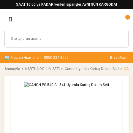
SAAT 16:00’ya KADAR verilen siparişler AYNI GÜN KARGODA!
Müşteri Hizmetleri :
0850 227 8000
Bize Ulaşın
Anasayfa
KARTUŞ DOLUM SETİ
Canon Uyumlu Kartuş Dolum Seti
CANON