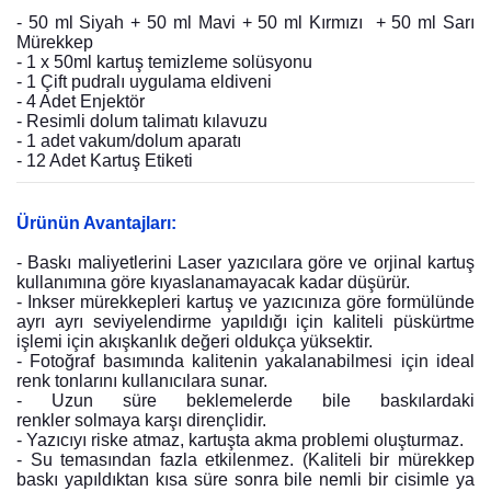
- 50 ml Siyah + 50 ml Mavi + 50 ml Kırmızı + 50 ml Sarı
Mürekkep
- 1 x 50ml kartuş temizleme solüsyonu
- 1 Çift pudralı uygulama eldiveni
- 4 Adet Enjektör
- Resimli dolum talimatı kılavuzu
- 1 adet vakum/dolum aparatı
- 12 Adet Kartuş Etiketi
Ürünün Avantajları:
- Baskı maliyetlerini Laser yazıcılara göre ve orjinal kartuş
kullanımına göre kıyaslanamayacak kadar düşürür.
- Inkser mürekkepleri kartuş ve yazıcınıza göre formülünde
ayrı ayrı seviyelendirme yapıldığı için kaliteli püskürtme
işlemi için akışkanlık değeri oldukça yüksektir.
- Fotoğraf basımında kalitenin yakalanabilmesi için ideal
renk tonlarını kullanıcılara sunar.
- Uzun süre beklemelerde bile baskılardaki
renkler solmaya karşı dirençlidir.
- Yazıcıyı riske atmaz, kartuşta akma problemi oluşturmaz.
- Su temasından fazla etkilenmez. (Kaliteli bir mürekkep
baskı yapıldıktan kısa süre sonra bile nemli bir cisimle ya