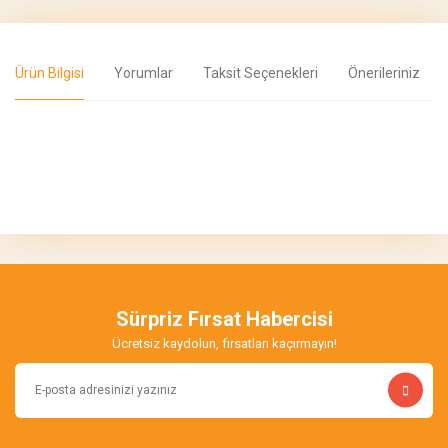
Ürün Bilgisi
Yorumlar
Taksit Seçenekleri
Önerileriniz
Bu ürünün fiyat bilgisi, resim, ürün açıklamalarında ve diğer
konularda yetersiz gördüğünüz noktaları öneri formunu kullanarak
Bu ürüne ilk yorumu siz yapın!
tarafımıza iletebilirsiniz.
Görüş ve önerileriniz için teşekkür ederiz.
Yorum Yaz
Ürün resmi kalitesiz, bozuk veya görüntülenemiyor.
Ürün açıklamasında eksik bilgiler bulunuyor.
Sürpriz Fırsat Habercisi
Ürün bilgilerinde hatalar bulunuyor.
Ücretsiz kaydolun, fırsatları kaçırmayın!
Ürün fiyatı diğer sitelerden daha pahalı.
Bu ürüne benzer farklı alternatifler olmalı.