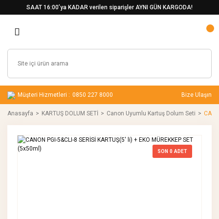
SAAT 16:00’ya KADAR verilen siparişler AYNI GÜN KARGODA!
Müşteri Hizmetleri :
0850 227 8000
Bize Ulaşın
Anasayfa
KARTUŞ DOLUM SETİ
Canon Uyumlu Kartuş Dolum Seti
CANON
SON
0
ADET