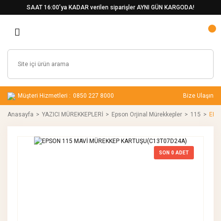
SAAT 16:00’ya KADAR verilen siparişler AYNI GÜN KARGODA!
Müşteri Hizmetleri :
0850 227 8000
Bize Ulaşın
Anasayfa
YAZICI MÜREKKEPLERİ
Epson Orjinal Mürekkepler
115
EPS
SON
0
ADET