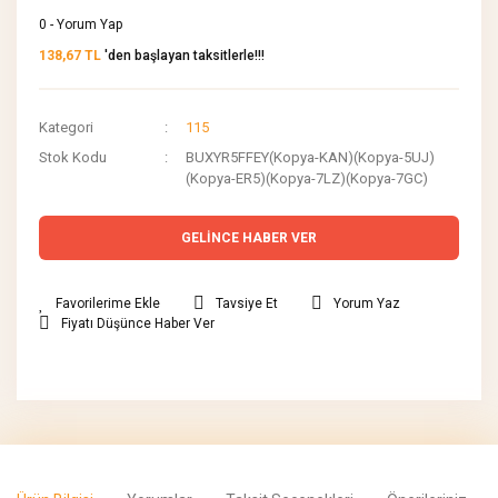
0 - Yorum Yap
138,67 TL
'den başlayan taksitlerle!!!
Kategori
115
Stok Kodu
BUXYR5FFEY(Kopya-KAN)(Kopya-5UJ)
(Kopya-ER5)(Kopya-7LZ)(Kopya-7GC)
GELİNCE HABER VER
Tavsiye Et
Yorum Yaz
Fiyatı Düşünce Haber Ver