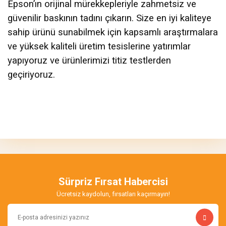
Epson’ın orijinal mürekkepleriyle zahmetsiz ve
güvenilir baskının tadını çıkarın. Size en iyi kaliteye
sahip ürünü sunabilmek için kapsamlı araştırmalara
ve yüksek kaliteli üretim tesislerine yatırımlar
yapıyoruz ve ürünlerimizi titiz testlerden
geçiriyoruz.
Bu ürünün fiyat bilgisi, resim, ürün açıklamalarında ve diğer
konularda yetersiz gördüğünüz noktaları öneri formunu kullanarak
Bu ürüne ilk yorumu siz yapın!
tarafımıza iletebilirsiniz.
Görüş ve önerileriniz için teşekkür ederiz.
Yorum Yaz
Ürün resmi kalitesiz, bozuk veya görüntülenemiyor.
Ürün açıklamasında eksik bilgiler bulunuyor.
Sürpriz Fırsat Habercisi
Ürün bilgilerinde hatalar bulunuyor.
Ücretsiz kaydolun, fırsatları kaçırmayın!
Ürün fiyatı diğer sitelerden daha pahalı.
Bu ürüne benzer farklı alternatifler olmalı.