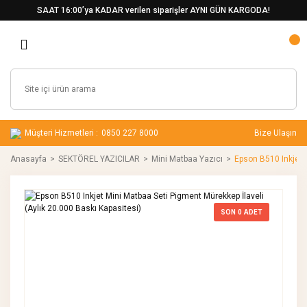
SAAT 16:00’ya KADAR verilen siparişler AYNI GÜN KARGODA!
Müşteri Hizmetleri :
0850 227 8000
Bize Ulaşın
Anasayfa
SEKTÖREL YAZICILAR
Mini Matbaa Yazıcı
Epson B510 Inkjet M
SON
0
ADET