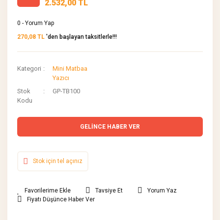
2.532,00 TL
0 - Yorum Yap
270,08 TL
'den başlayan taksitlerle!!!
Kategori
Mini Matbaa
Yazıcı
Stok
GP-TB100
Kodu
GELİNCE HABER VER
Stok için tel açınız
Tavsiye Et
Yorum Yaz
Fiyatı Düşünce Haber Ver