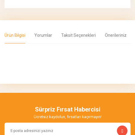
Ürün Bilgisi
Yorumlar
Taksit Seçenekleri
Önerileriniz
Bu ürünün fiyat bilgisi, resim, ürün açıklamalarında ve diğer
konularda yetersiz gördüğünüz noktaları öneri formunu kullanarak
Bu ürüne ilk yorumu siz yapın!
tarafımıza iletebilirsiniz.
Görüş ve önerileriniz için teşekkür ederiz.
Yorum Yaz
Ürün resmi kalitesiz, bozuk veya görüntülenemiyor.
Ürün açıklamasında eksik bilgiler bulunuyor.
Sürpriz Fırsat Habercisi
Ürün bilgilerinde hatalar bulunuyor.
Ücretsiz kaydolun, fırsatları kaçırmayın!
Ürün fiyatı diğer sitelerden daha pahalı.
Bu ürüne benzer farklı alternatifler olmalı.