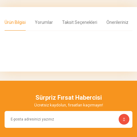
Ürün Bilgisi
Yorumlar
Taksit Seçenekleri
Önerileriniz
Bu ürünün fiyat bilgisi, resim, ürün açıklamalarında ve diğer
konularda yetersiz gördüğünüz noktaları öneri formunu kullanarak
Bu ürüne ilk yorumu siz yapın!
tarafımıza iletebilirsiniz.
Görüş ve önerileriniz için teşekkür ederiz.
Yorum Yaz
Ürün resmi kalitesiz, bozuk veya görüntülenemiyor.
Ürün açıklamasında eksik bilgiler bulunuyor.
Sürpriz Fırsat Habercisi
Ürün bilgilerinde hatalar bulunuyor.
Ücretsiz kaydolun, fırsatları kaçırmayın!
Ürün fiyatı diğer sitelerden daha pahalı.
Bu ürüne benzer farklı alternatifler olmalı.