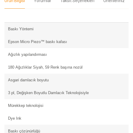
Ürün Bilgisi
Yorumlar
Taksit Seçenekleri
Önerileriniz
Baskı Yöntemi
Epson Micro Piezo™ baskı kafası
Ağızlık yapılandırması
180 Ağızlıklar Siyah, 59 Renk başına nozül
Asgari damlacık boyutu
3 pl, Değişken Boyutlu Damlacık Teknolojisiyle
Mürekkep teknolojisi
Dye Ink
Baskı çözünürlüğü