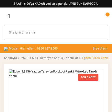
SAAT 16:00’ya KADAR verilen siparişler AYNI GÜN KARGODA!
Müşteri Hizmetleri :
0850 227 8000
Bize Ulaşın
Anasayfa
YAZICILAR
Bitmeyen Kartuşlu Yazıcılar
Epson L3156 Yazıcı/Ta
SON
0
ADET