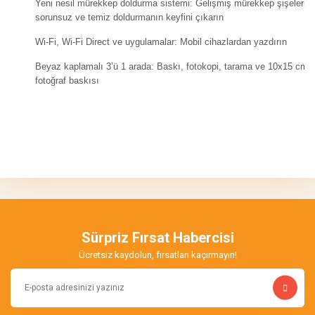
Yeni nesil mürekkep doldurma sistemi: Gelişmiş mürekkep şişeleriyl
sorunsuz ve temiz doldurmanın keyfini çıkarın
Wi-Fi, Wi-Fi Direct ve uygulamalar: Mobil cihazlardan yazdırın
Beyaz kaplamalı 3’ü 1 arada: Baskı, fotokopi, tarama ve 10x15 cm 
fotoğraf baskısı
Bu ürünün fiyat bilgisi, resim, ürün açıklamalarında ve diğer
konularda yetersiz gördüğünüz noktaları öneri formunu kullanarak
Bu ürüne ilk yorumu siz yapın!
tarafımıza iletebilirsiniz.
Görüş ve önerileriniz için teşekkür ederiz.
Yorum Yaz
Ürün resmi kalitesiz, bozuk veya görüntülenemiyor.
Ürün açıklamasında eksik bilgiler bulunuyor.
Sürpriz Fırsat Habercisi
Ürün bilgilerinde hatalar bulunuyor.
Ücretsiz kaydolun, fırsatları kaçırmayın!
Ürün fiyatı diğer sitelerden daha pahalı.
Bu ürüne benzer farklı alternatifler olmalı.