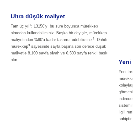
Ultra düşük maliyet
1
Tam üç yıl
: L3156’yı bu süre boyunca mürekkep
almadan kullanabilirsiniz. Başka bir deyişle, mürekkep
2
maliyetinden %90'a kadar tasarruf edebilirsiniz
. Dahili
3
mürekkep
sayesinde sayfa başına son derece düşük
maliyetle 8.100 sayfa siyah ve 6.500 sayfa renkli baskı
alın.
Yeni n
Yeni tasar
mürekkep t
kolaylaştı
görmenizi 
indirecek 
sistemine 
ilgili ren
sahiptir.