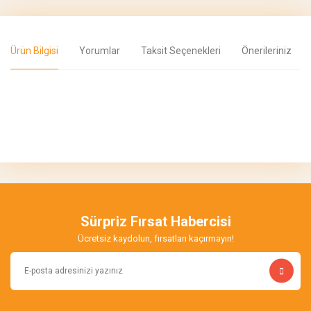
Ürün Bilgisi
Yorumlar
Taksit Seçenekleri
Önerileriniz
Bu ürünün fiyat bilgisi, resim, ürün açıklamalarında ve diğer
konularda yetersiz gördüğünüz noktaları öneri formunu kullanarak
Bu ürüne ilk yorumu siz yapın!
tarafımıza iletebilirsiniz.
Görüş ve önerileriniz için teşekkür ederiz.
Yorum Yaz
Ürün resmi kalitesiz, bozuk veya görüntülenemiyor.
Ürün açıklamasında eksik bilgiler bulunuyor.
Sürpriz Fırsat Habercisi
Ürün bilgilerinde hatalar bulunuyor.
Ücretsiz kaydolun, fırsatları kaçırmayın!
Ürün fiyatı diğer sitelerden daha pahalı.
Bu ürüne benzer farklı alternatifler olmalı.