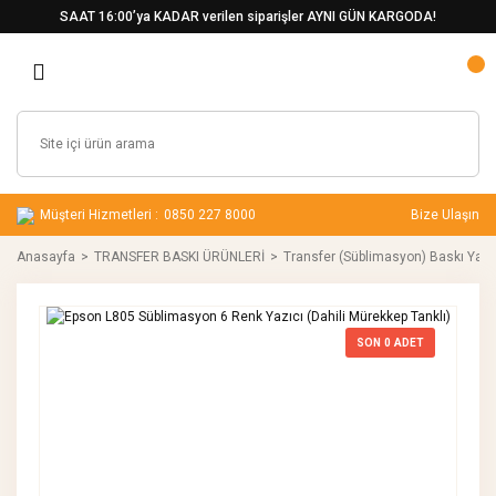
SAAT 16:00’ya KADAR verilen siparişler AYNI GÜN KARGODA!
Müşteri Hizmetleri :
0850 227 8000
Bize Ulaşın
Anasayfa
TRANSFER BASKI ÜRÜNLERİ
Transfer (Süblimasyon) Baskı Yazıc
SON
0
ADET