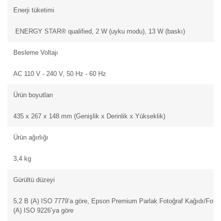
Enerji tüketimi
ENERGY STAR® qualified, 2 W (uyku modu), 13 W (baskı)
Besleme Voltajı
AC 110 V - 240 V, 50 Hz - 60 Hz
Ürün boyutları
435‎ x 267 x 148 mm (Genişlik x Derinlik x Yükseklik)
Ürün ağırlığı
3,4 kg
Gürültü düzeyi
5,2 B (A) ISO 7779’a göre, Epson Premium Parlak Fotoğraf Kağıdı/Foto
(A) ISO 9226’ya göre