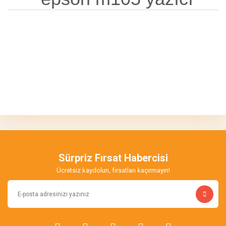
Bu ürünün fiyat bilgisi, resim, ürün açıklamalarında ve diğer
konularda yetersiz gördüğünüz noktaları öneri formunu kullanarak
Bu ürüne ilk yorumu siz yapın!
tarafımıza iletebilirsiniz.
Görüş ve önerileriniz için teşekkür ederiz.
Yorum Yaz
Ürün resmi kalitesiz, bozuk veya görüntülenemiyor.
Ürün açıklamasında eksik bilgiler bulunuyor.
Sürpriz Fırsat Habercisi
Ürün bilgilerinde hatalar bulunuyor.
Ücretsiz kaydolun, fırsatları kaçırmayın!
Ürün fiyatı diğer sitelerden daha pahalı.
Bu ürüne benzer farklı alternatifler olmalı.