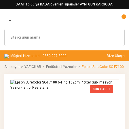
SAAT 16:00’ya KADAR verilen siparişler AYNI GÜN KARGODA!
Müşteri Hizmetleri :
0850 227 8000
Bize Ulaşın
Anasayfa
YAZICILAR
Endüstriel Yazıcılar
Epson SureColor SC-F7100 64 i
SON
0
ADET