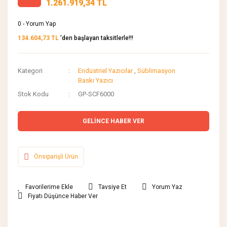
1.261.919,34 TL
0 - Yorum Yap
134.604,73 TL
'den başlayan taksitlerle!!!
Kategori
Endüstriel Yazıcılar
,
Süblimasyon
Baskı Yazıcı
Stok Kodu
GP-SCF6000
GELİNCE HABER VER
Önsiparişli Ürün
Tavsiye Et
Yorum Yaz
Fiyatı Düşünce Haber Ver