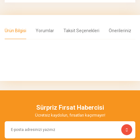
Ürün Bilgisi
Yorumlar
Taksit Seçenekleri
Önerileriniz
Bu ürünün fiyat bilgisi, resim, ürün açıklamalarında ve diğer
konularda yetersiz gördüğünüz noktaları öneri formunu kullanarak
Bu ürüne ilk yorumu siz yapın!
tarafımıza iletebilirsiniz.
Görüş ve önerileriniz için teşekkür ederiz.
Yorum Yaz
Ürün resmi kalitesiz, bozuk veya görüntülenemiyor.
Ürün açıklamasında eksik bilgiler bulunuyor.
Sürpriz Fırsat Habercisi
Ürün bilgilerinde hatalar bulunuyor.
Ücretsiz kaydolun, fırsatları kaçırmayın!
Ürün fiyatı diğer sitelerden daha pahalı.
Bu ürüne benzer farklı alternatifler olmalı.