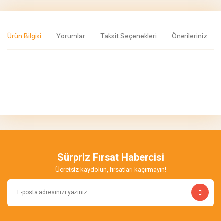
Ürün Bilgisi
Yorumlar
Taksit Seçenekleri
Önerileriniz
Bu ürünün fiyat bilgisi, resim, ürün açıklamalarında ve diğer
konularda yetersiz gördüğünüz noktaları öneri formunu kullanarak
Bu ürüne ilk yorumu siz yapın!
tarafımıza iletebilirsiniz.
Görüş ve önerileriniz için teşekkür ederiz.
Yorum Yaz
Ürün resmi kalitesiz, bozuk veya görüntülenemiyor.
Ürün açıklamasında eksik bilgiler bulunuyor.
Sürpriz Fırsat Habercisi
Ürün bilgilerinde hatalar bulunuyor.
Ücretsiz kaydolun, fırsatları kaçırmayın!
Ürün fiyatı diğer sitelerden daha pahalı.
Bu ürüne benzer farklı alternatifler olmalı.