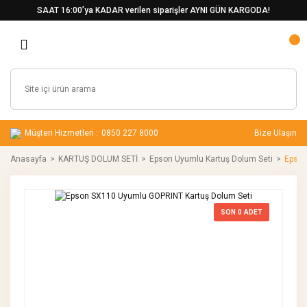
SAAT 16:00’ya KADAR verilen siparişler AYNI GÜN KARGODA!
Müşteri Hizmetleri :
0850 227 8000
Bize Ulaşın
Anasayfa
KARTUŞ DOLUM SETİ
Epson Uyumlu Kartuş Dolum Seti
Epson
SON
0
ADET