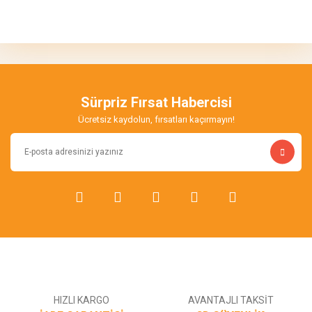
Bu ürünün fiyat bilgisi, resim, ürün açıklamalarında ve diğer
konularda yetersiz gördüğünüz noktaları öneri formunu kullanarak
Bu ürüne ilk yorumu siz yapın!
tarafımıza iletebilirsiniz.
Görüş ve önerileriniz için teşekkür ederiz.
Yorum Yaz
Ürün resmi kalitesiz, bozuk veya görüntülenemiyor.
Ürün açıklamasında eksik bilgiler bulunuyor.
Sürpriz Fırsat Habercisi
Ürün bilgilerinde hatalar bulunuyor.
Ücretsiz kaydolun, fırsatları kaçırmayın!
Ürün fiyatı diğer sitelerden daha pahalı.
Bu ürüne benzer farklı alternatifler olmalı.
Gönder
HIZLI KARGO
AVANTAJLI TAKSİT