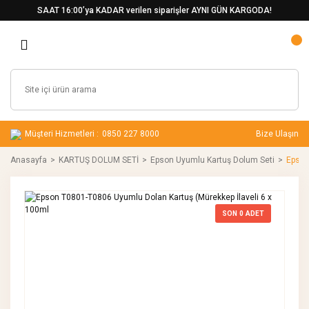
SAAT 16:00’ya KADAR verilen siparişler AYNI GÜN KARGODA!
Müşteri Hizmetleri :
0850 227 8000
Bize Ulaşın
Anasayfa
KARTUŞ DOLUM SETİ
Epson Uyumlu Kartuş Dolum Seti
Epson
SON
0
ADET