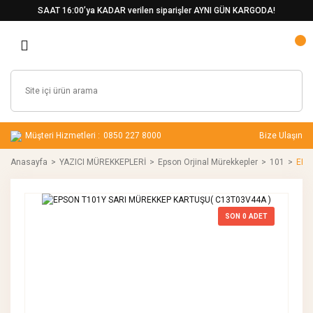
SAAT 16:00’ya KADAR verilen siparişler AYNI GÜN KARGODA!
Müşteri Hizmetleri :
0850 227 8000
Bize Ulaşın
Anasayfa
YAZICI MÜREKKEPLERİ
Epson Orjinal Mürekkepler
101
EPS
SON
0
ADET