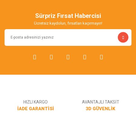
Ürün resmi kalitesiz, bozuk veya görüntülenemiyor.
Ürün açıklamasında eksik bilgiler bulunuyor.
Sürpriz Fırsat Habercisi
Ürün bilgilerinde hatalar bulunuyor.
Ücretsiz kaydolun, fırsatları kaçırmayın!
Ürün fiyatı diğer sitelerden daha pahalı.
Bu ürüne benzer farklı alternatifler olmalı.
Gönder
HIZLI KARGO
AVANTAJLI TAKSİT
İADE GARANTİSİ
3D GÜVENLİK