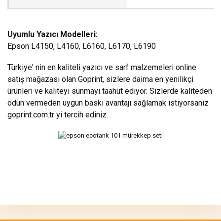
Uyumlu Yazıcı Modelleri:
Epson L4150, L4160, L6160, L6170, L6190
Türkiye' nin en kaliteli yazıcı ve sarf malzemeleri online
satış mağazası olan Goprint, sizlere daima en yenilikçi
ürünleri ve kaliteyi sunmayı taahüt ediyor. Sizlerde kaliteden
ödün vermeden uygun baskı avantajı sağlamak istiyorsanız
goprint.com.tr yi tercih ediniz.
Bu ürünün fiyat bilgisi, resim, ürün açıklamalarında ve diğer
konularda yetersiz gördüğünüz noktaları öneri formunu kullanarak
Bu ürüne ilk yorumu siz yapın!
tarafımıza iletebilirsiniz.
Görüş ve önerileriniz için teşekkür ederiz.
Yorum Yaz