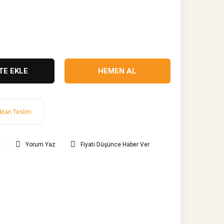
TE EKLE
HEMEN AL
ktan Teslim
t
Yorum Yaz
Fiyatı Düşünce Haber Ver