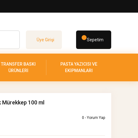
Üye Girişi
Sepetim
TRANSFER BASKI
PASTA YAZICISI VE
ÜRÜNLERİ
EKİPMANLARI
k Mürekkep 100 ml
0 - Yorum Yap