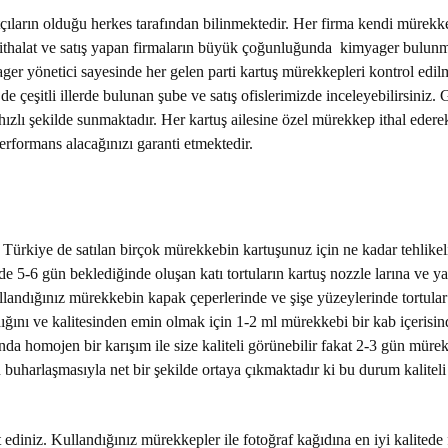
tçıların olduğu herkes tarafından bilinmektedir. Her firma kendi mürekkep
da ithalat ve satış yapan firmaların büyük çoğunluğunda kimyager bulu
r yönetici sayesinde her gelen parti kartuş mürekkepleri kontrol edilme
 çeşitli illerde bulunan şube ve satış ofislerimizde inceleyebilirsiniz. 
 hızlı şekilde sunmaktadır. Her kartuş ailesine özel mürekkep ithal eder
rformans alacağınızı garanti etmektedir.
n Türkiye de satılan birçok mürekkebin kartuşunuz için ne kadar tehlike
nde 5-6 gün beklediğinde oluşan katı tortuların kartuş nozzle larına ve y
ullandığınız mürekkebin kapak çeperlerinde ve şişe yüzeylerinde tortula
ğını ve kalitesinden emin olmak için 1-2 ml mürekkebi bir kab içerisin
da homojen bir karışım ile size kaliteli görünebilir fakat 2-3 gün mürek
n buharlaşmasıyla net bir şekilde ortaya çıkmaktadır ki bu durum kalitel
 ediniz. Kullandığınız mürekkepler ile fotoğraf kağıdına en iyi kalitede 