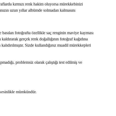
raflarda kırmızı renk hakim oluyorsa mürekkebinizi
arınızın uzun yıllar albümde solmadan kalmasını
 basılan fotoğrafta özellikle saç renginin maviye kayması
 kaldırarak gerçek renk doğallığının fotoğraf kağıdına
n kalıdırılmıştır. Sizde kullandığınız muadil mürekkepleri
pmadığı, problemsiz olarak çalıştığı test edilmiş ve
z kesinlikle mümkündür.
bilirsiniz.