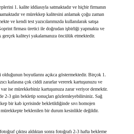
lerini 1. kalite iddiasıyla satmaktadır ve hiçbir firmanın
nmamaktadır ve mürekkep kalitesini anlamak çoğu zaman
kte ve kendi test yazıcılarımızda kullanılarak satışa
Goprint firması üretici ile doğrudan işbirliği yapmakta ve
ek gerçek kaliteyi yakalamanıza öncülük etmektedir.
li olduğunun boyutlarını açıkca göstermektedir. Birçok 1.
azıcı kafasına çok ciddi zararlar vererek kartuşunuzu ve
r var ise mürekkebiniz kartuşunuza zarar veriyor demektir.
de 2-3 gün bekletip sonuçları gözlemleyebilirsiniz. Sağ
kep bir kab içerisinde bekletildiğinde sıvı homojen
i mürekkepte beklenilen bir durum kesinlikle değildir.
fotoğraf çıktısı aldıktan sonra fotoğrafı 2-3 hafta bekleme