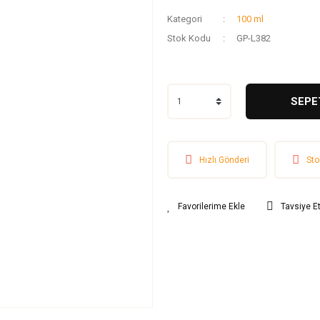
Kategori
100 ml
Stok Kodu
GP-L382
SEPE
Hızlı Gönderi
Sto
Tavsiye E