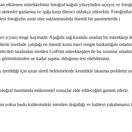
zdan etkilenen mürekkebiniz fotoğraf kağıdı yüzeyinden uçuyor ve fotoğ
atmosfer gazlarına ve ışığa karşı direnci oldukça yüksektir. Fotoğrafl
itesi fotoğrafın uzun süre saklanmasında önemli bir parametredir.)
i (cyan) renge kaymadır. Aşağıda sağ kısımda sıradan bir mürekkep ile
erin üzerinde çalıştığı en önemli konu mavi rengin baskınlığını ortadan
eticileri tarafından üretilen GoPrint mürekkepleri ile bu sorunlar ortada
kran görüntüsünden ne kadar sapma olduğunu test edebilirsiniz.
k üretildiği için uzun süreli beklemelerde kesinlikle tıkanma problemi ya
 fotoğraf basımında mükemmel sonuçlar elde edileceğini garanti ederiz.
em yoksa baskı kalitesindeki istenilen doğallığı ve kaliteyi yakalamanı
konularda yetersiz gördüğünüz noktaları öneri formunu kullanarak tarafımıza ilete