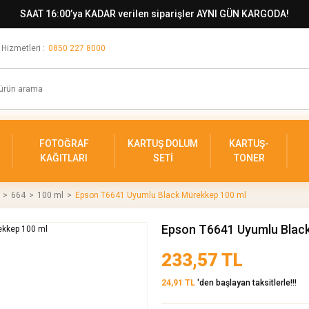
SAAT 16:00’ya KADAR verilen siparişler AYNI GÜN KARGODA!
 Hizmetleri :
0850 227 8000
FOTOĞRAF
KARTUŞ DOLUM
KARTUŞ-
KAĞITLARI
SETİ
TONER
664
100 ml
Epson T6641 Uyumlu Black Mürekkep 100 ml
Epson T6641 Uyumlu Blac
233,57 TL
24,91 TL
'den başlayan taksitlerle!!!