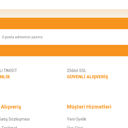
Bu ürüne ilk yorumu siz yapın!
Yorum Yaz
I TAKSİT
256bit SSL
NLİK
GÜVENLİ ALIŞVERİŞ
Gönder
 Alışveriş
Müşteri Hizmetleri
Satış Sözleşmesi
Yeni Üyelik