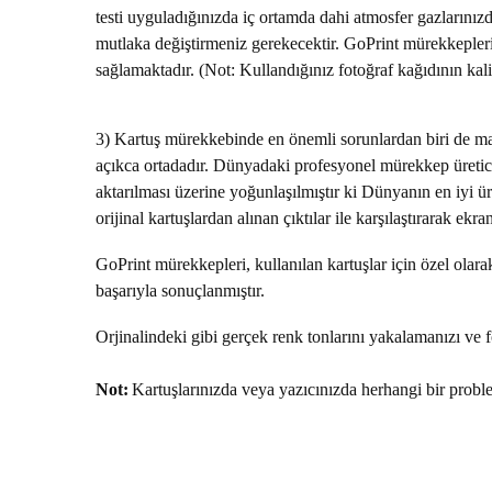
testi uyguladığınızda iç ortamda dahi atmosfer gazlarını
mutlaka değiştirmeniz gerekecektir. GoPrint mürekkepleri 
sağlamaktadır. (Not: Kullandığınız fotoğraf kağıdının kal
3) Kartuş mürekkebinde en önemli sorunlardan biri de mav
açıkca ortadadır. Dünyadaki profesyonel mürekkep üreticil
aktarılması üzerine yoğunlaşılmıştır ki Dünyanın en iyi ür
orijinal kartuşlardan alınan çıktılar ile karşılaştırarak e
GoPrint mürekkepleri, kullanılan kartuşlar için özel olara
başarıyla sonuçlanmıştır.
Orjinalindeki gibi gerçek renk tonlarını yakalamanızı ve
Not:
Kartuşlarınızda veya yazıcınızda herhangi bir probl
Bu ürünün fiyat bilgisi, resim, ürün açıklamalarında ve diğer 
Görüş ve önerileriniz için teşekkür ederiz.