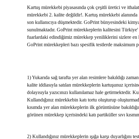
Kartuş mürekkebi piyasasında çok çeşitli üretici ve ithala
mürekkebi 2. kalite değildir!. Kartuş mürekkebi alanın
son kullanıcıya düşmektedir. GoPrint bünyesindeki kimyage
sunulmaktadır. GoPrint mürekkeplerin kalitesini Türkiye' de
fuarlardaki edindiğimiz mürekkep yeniliklerini sizlere en
GoPrint mürekkepleri bazı spesifik testlerde maksimum pe
1) Yukarıda sağ tarafta yer alan resimlere bakıldığı zama
kalite iddiasıyla satılan mürekkeplerin kartuşunuz içerisi
dolayısıyla yazıcınızı kullanılamaz hale getirmektedir. K
Kullandığınız mürekkebin katı tortu oluşturup oluşturmadı
kısımda yer alan mürekkeplerin ilk görüntüsüne bakıldığın
görünen mürekkep içerisindeki katı partiküller sıvı kısmı
2) Kullandığınız mürekkeplerin ışığa karşı duyarlığını test