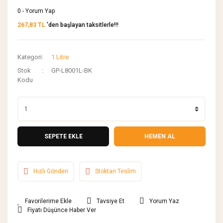
0 - Yorum Yap
267,83 TL
'den başlayan taksitlerle!!!
Kategori
1 Litre
Stok
GP-L8001L-BK
Kodu
SEPETE EKLE
HEMEN AL
Hızlı Gönderi
Stoktan Teslim
Tavsiye Et
Yorum Yaz
Fiyatı Düşünce Haber Ver