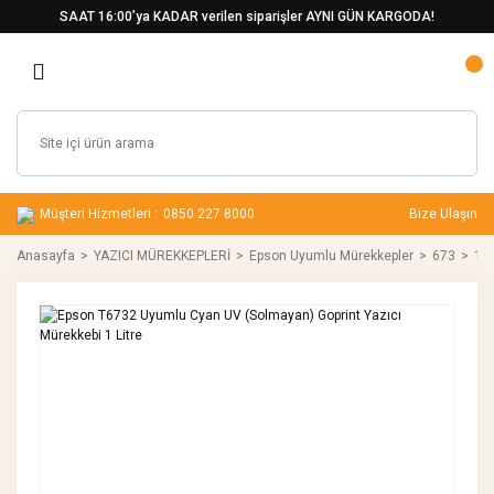
SAAT 16:00’ya KADAR verilen siparişler AYNI GÜN KARGODA!
Müşteri Hizmetleri :
0850 227 8000
Bize Ulaşın
Anasayfa
YAZICI MÜREKKEPLERİ
Epson Uyumlu Mürekkepler
673
1 L