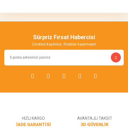
konularda yetersiz gördüğünüz noktaları öneri formunu kullanarak
Bu ürüne ilk yorumu siz yapın!
tarafımıza iletebilirsiniz.
Görüş ve önerileriniz için teşekkür ederiz.
Yorum Yaz
Ürün resmi kalitesiz, bozuk veya görüntülenemiyor.
Ürün açıklamasında eksik bilgiler bulunuyor.
Sürpriz Fırsat Habercisi
Ürün bilgilerinde hatalar bulunuyor.
Ücretsiz kaydolun, fırsatları kaçırmayın!
Ürün fiyatı diğer sitelerden daha pahalı.
Bu ürüne benzer farklı alternatifler olmalı.
Gönder
HIZLI KARGO
AVANTAJLI TAKSİT
İADE GARANTİSİ
3D GÜVENLİK