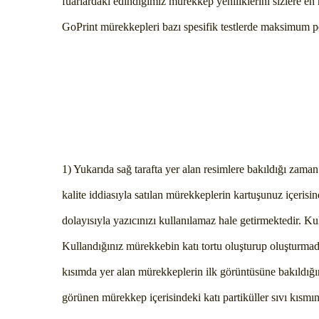
fuarlardaki edindiğimiz mürekkep yeniliklerini sizlere en
GoPrint mürekkepleri bazı spesifik testlerde maksimum pe
1) Yukarıda sağ tarafta yer alan resimlere bakıldığı zama
kalite iddiasıyla satılan mürekkeplerin kartuşunuz içerisi
dolayısıyla yazıcınızı kullanılamaz hale getirmektedir. K
Kullandığınız mürekkebin katı tortu oluşturup oluşturmadı
kısımda yer alan mürekkeplerin ilk görüntüsüne bakıldığın
görünen mürekkep içerisindeki katı partiküller sıvı kısmı