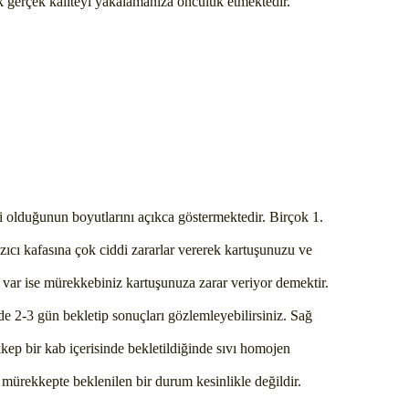
ek gerçek kaliteyi yakalamanıza öncülük etmektedir.
li olduğunun boyutlarını açıkca göstermektedir. Birçok 1.
azıcı kafasına çok ciddi zararlar vererek kartuşunuzu ve
r var ise mürekkebiniz kartuşunuza zarar veriyor demektir.
de 2-3 gün bekletip sonuçları gözlemleyebilirsiniz. Sağ
kep bir kab içerisinde bekletildiğinde sıvı homojen
i mürekkepte beklenilen bir durum kesinlikle değildir.