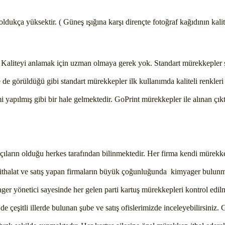
dukça yüksektir. ( Güneş ışığına karşı dirençte fotoğraf kağıdının kalit
r. Kaliteyi anlamak için uzman olmaya gerek yok. Standart mürekkeple
 de görüldüğü gibi standart mürekkepler ilk kullanımda kaliteli renkleri
yapılmış gibi bir hale gelmektedir. GoPrint mürekkepler ile alınan çık
tçıların olduğu herkes tarafından bilinmektedir. Her firma kendi mürekkep
da ithalat ve satış yapan firmaların büyük çoğunluğunda kimyager bulu
r yönetici sayesinde her gelen parti kartuş mürekkepleri kontrol edilme
 çeşitli illerde bulunan şube ve satış ofislerimizde inceleyebilirsiniz. 