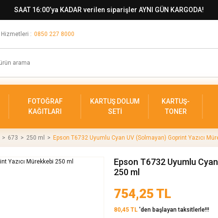
SAAT 16:00’ya KADAR verilen siparişler AYNI GÜN KARGODA!
 Hizmetleri :
0850 227 8000
FOTOĞRAF
KARTUŞ DOLUM
KARTUŞ-
KAĞITLARI
SETİ
TONER
673
250 ml
Epson T6732 Uyumlu Cyan UV (Solmayan) Goprint Yazıcı Mür
Epson T6732 Uyumlu Cyan 
250 ml
754,25 TL
80,45 TL
'den başlayan taksitlerle!!!