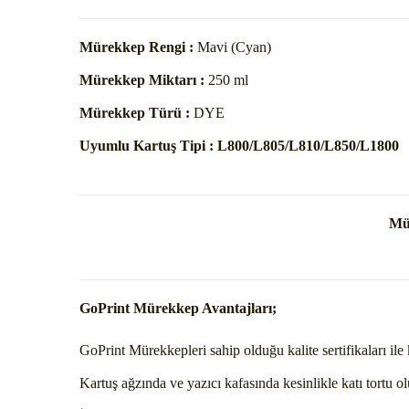
Mürekkep Rengi :
Mavi (Cyan)
Mürekkep Miktarı :
250 ml
Mürekkep Türü :
DYE
Uyumlu Kartuş Tipi :
L800/L805/L810/L850/L1800
Mür
GoPrint Mürekkep Avantajları;
GoPrint Mürekkepleri sahip olduğu kalite sertifikaları ile 
Kartuş ağzında ve yazıcı kafasında kesinlikle katı tortu 