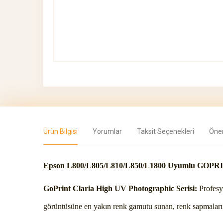
Ürün Bilgisi
Yorumlar
Taksit Seçenekleri
Öner
Epson
L800/L805/L810/L850/L1800
Uyumlu GOPRINT
GoPrint Claria High UV Photographic Serisi:
Profesyo
görüntüsüne en yakın renk gamutu sunan, renk sapmalarını