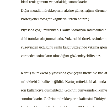
İdeal renk gamutu ve parlaklığı sunmaktadır.
Diğer muadil mürekkeplerin aksine güneş ışığına direnci ol
Profesyonel fotoğraf kağıtlarını tercih ediniz.)
Piyasada çoğu mürekkep 1.kalite iddiasıyla satılmaktadı
dahi tortular oluşturmaktadır. Yukarıdaki örnek resimlerde
yüzeyinden uçtuğunu sanki kağıt yüzeyinde yıkama işlemi 
vermeden solmaların olmadığını gözlemleyebilirsiniz.
Kartuş mürekkebi piyasasında çok çeşitli üretici ve ithala
mürekkebi 2. kalite değildir!. Kartuş mürekkebi alanın
son kullanıcıya düşmektedir. GoPrint bünyesindeki kimyage
sunulmaktadır. GoPrint mürekkeplerin kalitesini Türkiye' de