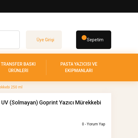
Üye Girişi
Sepetim
TRANSFER BASKI
PASTA YAZICISI VE
ÜRÜNLERİ
EKİPMANLARI
ekkebi 250 ml
UV (Solmayan) Goprint Yazıcı Mürekkebi
0 - Yorum Yap