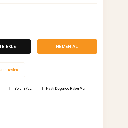
TE EKLE
HEMEN AL
ktan Teslim
t
Yorum Yaz
Fiyatı Düşünce Haber Ver