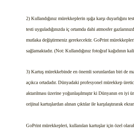
2) Kullandığınız mürekkeplerin ışığa karşı duyarlığını test
testi uyguladığınızda iç ortamda dahi atmosfer gazlarını
mutlaka değiştirmeniz gerekecektir. GoPrint mürekkepleri 
sağlamaktadır. (Not: Kullandığınız fotoğraf kağıdının kal
3) Kartuş mürekkebinde en önemli sorunlardan biri de mav
açıkca ortadadır. Dünyadaki profesyonel mürekkep üreticil
aktarılması üzerine yoğunlaşılmıştır ki Dünyanın en iyi ür
orijinal kartuşlardan alınan çıktılar ile karşılaştırarak e
GoPrint mürekkepleri, kullanılan kartuşlar için özel olara