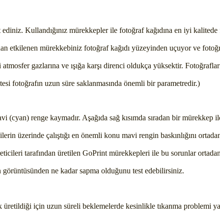
 ediniz. Kullandığınız mürekkepler ile fotoğraf kağıdına en iyi kalitede 
zdan etkilenen mürekkebiniz fotoğraf kağıdı yüzeyinden uçuyor ve fotoğ
atmosfer gazlarına ve ışığa karşı direnci oldukça yüksektir. Fotoğrafl
itesi fotoğrafın uzun süre saklanmasında önemli bir parametredir.)
i (cyan) renge kaymadır. Aşağıda sağ kısımda sıradan bir mürekkep ile
erin üzerinde çalıştığı en önemli konu mavi rengin baskınlığını ortadan
eticileri tarafından üretilen GoPrint mürekkepleri ile bu sorunlar ortada
kran görüntüsünden ne kadar sapma olduğunu test edebilirsiniz.
k üretildiği için uzun süreli beklemelerde kesinlikle tıkanma problemi ya