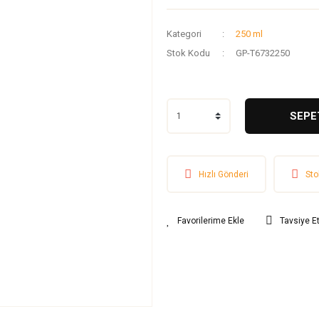
Kategori
250 ml
Stok Kodu
GP-T6732250
SEPE
Hızlı Gönderi
Sto
Tavsiye E