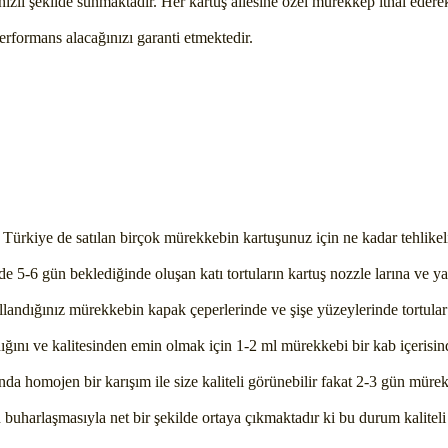
 hızlı şekilde sunmaktadır. Her kartuş ailesine özel mürekkep ithal eder
rformans alacağınızı garanti etmektedir.
n Türkiye de satılan birçok mürekkebin kartuşunuz için ne kadar tehlike
nde 5-6 gün beklediğinde oluşan katı tortuların kartuş nozzle larına ve y
ullandığınız mürekkebin kapak çeperlerinde ve şişe yüzeylerinde tortula
ğını ve kalitesinden emin olmak için 1-2 ml mürekkebi bir kab içerisin
da homojen bir karışım ile size kaliteli görünebilir fakat 2-3 gün mürek
n buharlaşmasıyla net bir şekilde ortaya çıkmaktadır ki bu durum kalitel