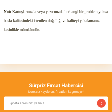
Not:
Kartuşlarınızda veya yazıcınızda herhangi bir problem yoksa
baskı kalitesindeki istenilen doğallığı ve kaliteyi yakalamanız
kesinlikle mümkündür.
Bu ürünün fiyat bilgisi, resim, ürün açıklamalarında ve diğer
konularda yetersiz gördüğünüz noktaları öneri formunu kullanarak
Bu ürüne ilk yorumu siz yapın!
tarafımıza iletebilirsiniz.
Görüş ve önerileriniz için teşekkür ederiz.
Yorum Yaz
Ürün resmi kalitesiz, bozuk veya görüntülenemiyor.
Ürün açıklamasında eksik bilgiler bulunuyor.
Sürpriz Fırsat Habercisi
Ürün bilgilerinde hatalar bulunuyor.
Ücretsiz kaydolun, fırsatları kaçırmayın!
Ürün fiyatı diğer sitelerden daha pahalı.
Bu ürüne benzer farklı alternatifler olmalı.