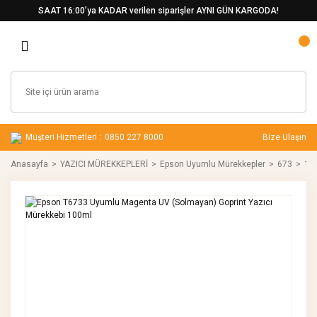
SAAT 16:00’ya KADAR verilen siparişler AYNI GÜN KARGODA!
Müşteri Hizmetleri :
0850 227 8000
Bize Ulaşın
Anasayfa
YAZICI MÜREKKEPLERİ
Epson Uyumlu Mürekkepler
673
10