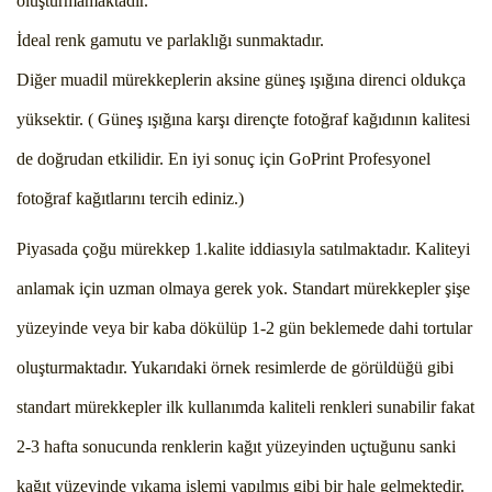
oluşturmamaktadır.
İdeal renk gamutu ve parlaklığı sunmaktadır.
Diğer muadil mürekkeplerin aksine güneş ışığına direnci oldukça
yüksektir. ( Güneş ışığına karşı dirençte fotoğraf kağıdının kalitesi
de doğrudan etkilidir. En iyi sonuç için GoPrint Profesyonel
fotoğraf kağıtlarını tercih ediniz.)
Piyasada çoğu mürekkep 1.kalite iddiasıyla satılmaktadır. Kaliteyi
anlamak için uzman olmaya gerek yok. Standart mürekkepler şişe
yüzeyinde veya bir kaba dökülüp 1-2 gün beklemede dahi tortular
oluşturmaktadır. Yukarıdaki örnek resimlerde de görüldüğü gibi
standart mürekkepler ilk kullanımda kaliteli renkleri sunabilir fakat
2-3 hafta sonucunda renklerin kağıt yüzeyinden uçtuğunu sanki
kağıt yüzeyinde yıkama işlemi yapılmış gibi bir hale gelmektedir.