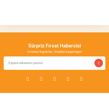
Bu ürünün fiyat bilgisi, resim, ürün açıklamalarında ve diğer
konularda yetersiz gördüğünüz noktaları öneri formunu kullanarak
Bu ürüne ilk yorumu siz yapın!
tarafımıza iletebilirsiniz.
Görüş ve önerileriniz için teşekkür ederiz.
Yorum Yaz
Ürün resmi kalitesiz, bozuk veya görüntülenemiyor.
Ürün açıklamasında eksik bilgiler bulunuyor.
Sürpriz Fırsat Habercisi
Ürün bilgilerinde hatalar bulunuyor.
Ücretsiz kaydolun, fırsatları kaçırmayın!
Ürün fiyatı diğer sitelerden daha pahalı.
Bu ürüne benzer farklı alternatifler olmalı.
Gönder