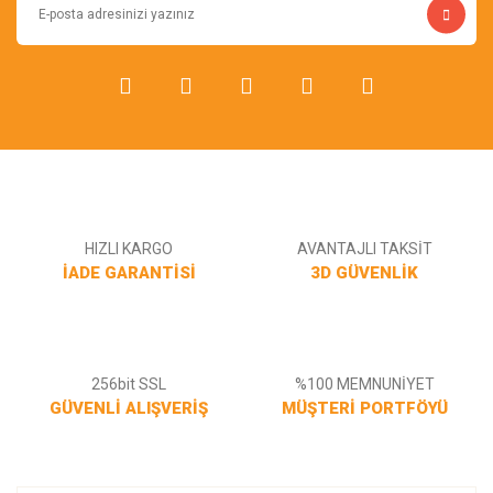
Bu ürüne benzer farklı alternatifler olmalı.
Gönder
HIZLI KARGO
AVANTAJLI TAKSİT
İADE GARANTİSİ
3D GÜVENLİK
256bit SSL
%100 MEMNUNİYET
GÜVENLİ ALIŞVERİŞ
MÜŞTERİ PORTFÖYÜ