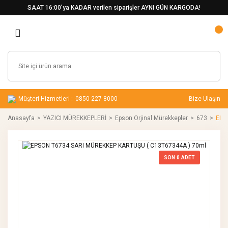
SAAT 16:00’ya KADAR verilen siparişler AYNI GÜN KARGODA!
Müşteri Hizmetleri :
0850 227 8000
Bize Ulaşın
Anasayfa
YAZICI MÜREKKEPLERİ
Epson Orjinal Mürekkepler
673
EPS
SON
0
ADET