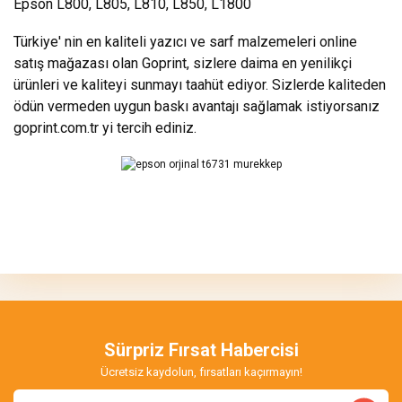
Epson L800, L805, L810, L850, L1800
Türkiye' nin en kaliteli yazıcı ve sarf malzemeleri online
satış mağazası olan Goprint, sizlere daima en yenilikçi
ürünleri ve kaliteyi sunmayı taahüt ediyor. Sizlerde kaliteden
ödün vermeden uygun baskı avantajı sağlamak istiyorsanız
goprint.com.tr yi tercih ediniz.
Bu ürünün fiyat bilgisi, resim, ürün açıklamalarında ve diğer
konularda yetersiz gördüğünüz noktaları öneri formunu kullanarak
Bu ürüne ilk yorumu siz yapın!
tarafımıza iletebilirsiniz.
Görüş ve önerileriniz için teşekkür ederiz.
Yorum Yaz
Ürün resmi kalitesiz, bozuk veya görüntülenemiyor.
Ürün açıklamasında eksik bilgiler bulunuyor.
Sürpriz Fırsat Habercisi
Ürün bilgilerinde hatalar bulunuyor.
Ücretsiz kaydolun, fırsatları kaçırmayın!
Ürün fiyatı diğer sitelerden daha pahalı.