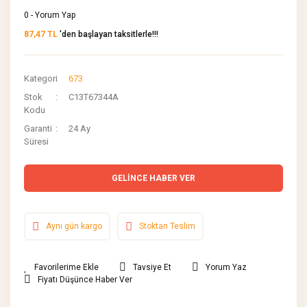
0 - Yorum Yap
87,47 TL
'den başlayan taksitlerle!!!
Kategori
673
Stok
C13T67344A
Kodu
Garanti
24 Ay
Süresi
GELİNCE HABER VER
Aynı gün kargo
Stoktan Teslim
Tavsiye Et
Yorum Yaz
Fiyatı Düşünce Haber Ver