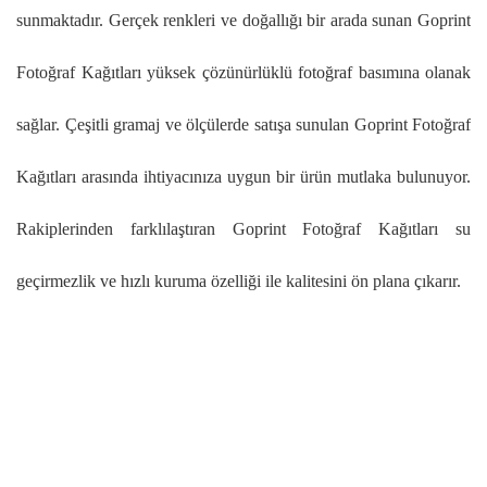
sunmaktadır. Gerçek renkleri ve doğallığı bir arada sunan Goprint
Fotoğraf Kağıtları yüksek çözünürlüklü fotoğraf basımına olanak
sağlar. Çeşitli gramaj ve ölçülerde satışa sunulan Goprint Fotoğraf
Kağıtları arasında ihtiyacınıza uygun bir ürün mutlaka bulunuyor.
Rakiplerinden farklılaştıran Goprint Fotoğraf Kağıtları su
geçirmezlik ve hızlı kuruma özelliği ile kalitesini ön plana çıkarır.
Bu ürünün fiyat bilgisi, resim, ürün açıklamalarında ve diğer
konularda yetersiz gördüğünüz noktaları öneri formunu kullanarak