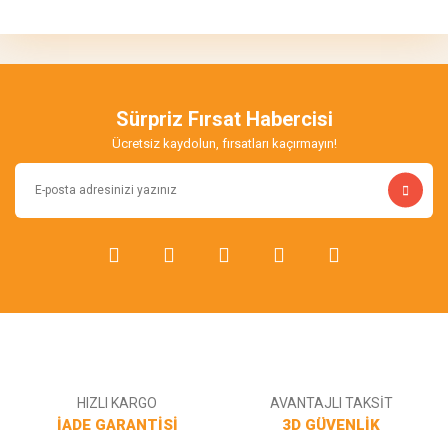
Bu ürüne ilk yorumu siz yapın!
tarafımıza iletebilirsiniz.
Görüş ve önerileriniz için teşekkür ederiz.
Yorum Yaz
Ürün resmi kalitesiz, bozuk veya görüntülenemiyor.
Ürün açıklamasında eksik bilgiler bulunuyor.
Sürpriz Fırsat Habercisi
Ürün bilgilerinde hatalar bulunuyor.
Ücretsiz kaydolun, fırsatları kaçırmayın!
Ürün fiyatı diğer sitelerden daha pahalı.
Bu ürüne benzer farklı alternatifler olmalı.
Gönder
HIZLI KARGO
AVANTAJLI TAKSİT
İADE GARANTİSİ
3D GÜVENLİK