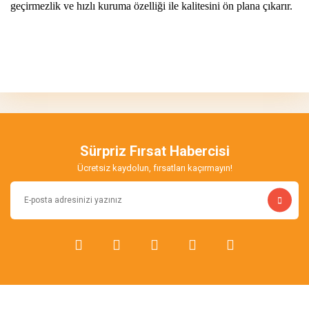
geçirmezlik ve hızlı kuruma özelliği ile kalitesini ön plana çıkarır.
Bu ürünün fiyat bilgisi, resim, ürün açıklamalarında ve diğer
konularda yetersiz gördüğünüz noktaları öneri formunu kullanarak
tarafımıza iletebilirsiniz.
Görüş ve önerileriniz için teşekkür ederiz.
100 gram parlak
Lütfen stoklara girsin artık
Ürün resmi kalitesiz, bozuk veya görüntülenemiyor.
Ürün açıklamasında eksik bilgiler bulunuyor.
Emin Hof | 16/03/2026
Sürpriz Fırsat Habercisi
Ürün bilgilerinde hatalar bulunuyor.
Ücretsiz kaydolun, fırsatları kaçırmayın!
Ürün fiyatı diğer sitelerden daha pahalı.
Yorum Yaz
Bu ürüne benzer farklı alternatifler olmalı.
Gönder