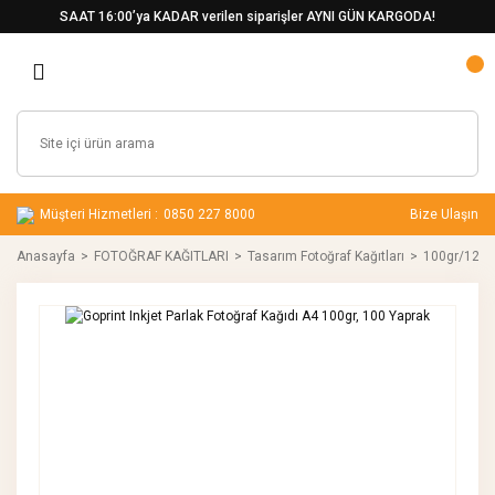
SAAT 16:00’ya KADAR verilen siparişler AYNI GÜN KARGODA!
Müşteri Hizmetleri :
0850 227 8000
Bize Ulaşın
Anasayfa
FOTOĞRAF KAĞITLARI
Tasarım Fotoğraf Kağıtları
100gr/120gr