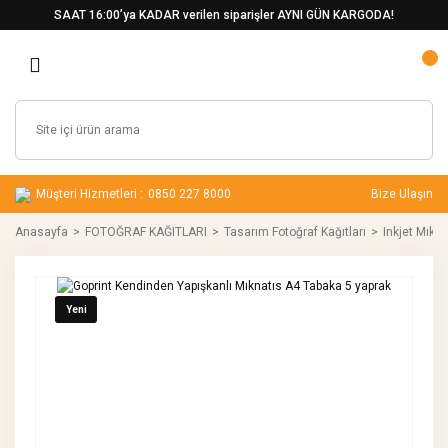
SAAT 16:00’ya KADAR verilen siparişler AYNI GÜN KARGODA!
Müşteri Hizmetleri :
0850 227 8000
Bize Ulaşın
Anasayfa
FOTOĞRAF KAĞITLARI
Tasarım Fotoğraf Kağıtları
Inkjet Mıkna
Yeni