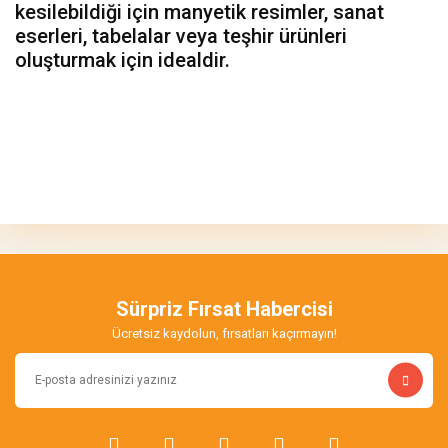
kesilebildiği için manyetik resimler, sanat
eserleri, tabelalar veya teşhir ürünleri
oluşturmak için idealdir.
Bu ürünün fiyat bilgisi, resim, ürün açıklamalarında ve diğer
konularda yetersiz gördüğünüz noktaları öneri formunu kullanarak
Bu ürüne ilk yorumu siz yapın!
tarafımıza iletebilirsiniz.
Görüş ve önerileriniz için teşekkür ederiz.
Yorum Yaz
Ürün resmi kalitesiz, bozuk veya görüntülenemiyor.
Ürün açıklamasında eksik bilgiler bulunuyor.
Sürpriz Fırsat Habercisi
Ürün bilgilerinde hatalar bulunuyor.
Ücretsiz kaydolun, fırsatları kaçırmayın!
Ürün fiyatı diğer sitelerden daha pahalı.
Bu ürüne benzer farklı alternatifler olmalı.