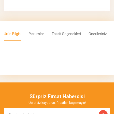
Ürün Bilgisi
Yorumlar
Taksit Seçenekleri
Önerileriniz
Bu ürünün fiyat bilgisi, resim, ürün açıklamalarında ve diğer
konularda yetersiz gördüğünüz noktaları öneri formunu kullanarak
Bu ürüne ilk yorumu siz yapın!
tarafımıza iletebilirsiniz.
Görüş ve önerileriniz için teşekkür ederiz.
Yorum Yaz
Ürün resmi kalitesiz, bozuk veya görüntülenemiyor.
Ürün açıklamasında eksik bilgiler bulunuyor.
Sürpriz Fırsat Habercisi
Ürün bilgilerinde hatalar bulunuyor.
Ücretsiz kaydolun, fırsatları kaçırmayın!
Ürün fiyatı diğer sitelerden daha pahalı.