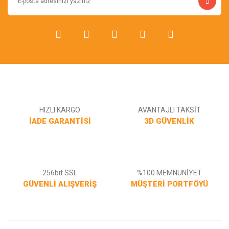
Bu ürüne benzer farklı alternatifler olmalı.
Gönder
HIZLI KARGO
AVANTAJLI TAKSİT
İADE GARANTİSİ
3D GÜVENLİK
256bit SSL
%100 MEMNUNİYET
GÜVENLİ ALIŞVERİŞ
MÜŞTERİ PORTFÖYÜ