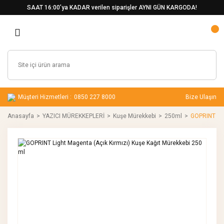
SAAT 16:00’ya KADAR verilen siparişler AYNI GÜN KARGODA!
Müşteri Hizmetleri :
0850 227 8000
Bize Ulaşın
Anasayfa
YAZICI MÜREKKEPLERİ
Kuşe Mürekkebi
250ml
GOPRINT Lig