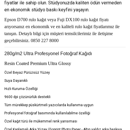
fiyatlar ile sahip olun. Stüdyonuzda kaliten ödün vermeden
en ekonomik stüdyo baskı keyfini yaşayın.
Epson D700 rulo kağıt veya Fuji DX100 rulo kağıt fiyatı
arıyorsanız en ekonomik ve en kaliteli rulo kağıt fiyatlarımız ile
tanışın. Detaylı bilgi için müşteri temsilcilerimiz ile iletişime
geçebilirsiniz. 0850 227 8000
280g/m2 Ultra Profesyonel Fotoğraf Kağıdı
Resin Coated Premium Ultra Glossy
Özel Beyaz Pürüzsüz Yüzey
Suya Dayanıklı
Hızlı Kuruma Özelliği
9600 dpi çözünürlük destekli
Tüm mürekkep püskürtmeli yazıcılarda kullanıma uygun
Profesyonel fotoğraf basımında kullanılabilme özelliği
Özel kağıt türü ile mükemmel renk yansıması
Özel Kaplamalı Arka Yüzey (Goprint Photo Paper - Altın yaldız arka baskıya