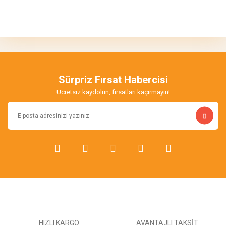
Bu ürünün fiyat bilgisi, resim, ürün açıklamalarında ve diğer
konularda yetersiz gördüğünüz noktaları öneri formunu kullanarak
Bu ürüne ilk yorumu siz yapın!
tarafımıza iletebilirsiniz.
Görüş ve önerileriniz için teşekkür ederiz.
Yorum Yaz
Ürün resmi kalitesiz, bozuk veya görüntülenemiyor.
Ürün açıklamasında eksik bilgiler bulunuyor.
Sürpriz Fırsat Habercisi
Ürün bilgilerinde hatalar bulunuyor.
Ücretsiz kaydolun, fırsatları kaçırmayın!
Ürün fiyatı diğer sitelerden daha pahalı.
Bu ürüne benzer farklı alternatifler olmalı.
Gönder
HIZLI KARGO
AVANTAJLI TAKSİT