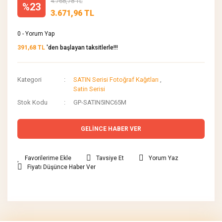
4.768,78 TL
%23
3.671,96 TL
0 - Yorum Yap
391,68 TL
'den başlayan taksitlerle!!!
Kategori
SATIN Serisi Fotoğraf Kağıtları
,
Satin Serisi
Stok Kodu
GP-SATIN5INC65M
GELİNCE HABER VER
Tavsiye Et
Yorum Yaz
Fiyatı Düşünce Haber Ver