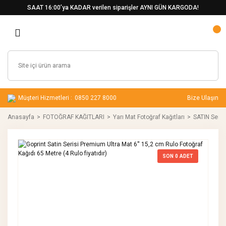
SAAT 16:00’ya KADAR verilen siparişler AYNI GÜN KARGODA!
Müşteri Hizmetleri :
0850 227 8000
Bize Ulaşın
Anasayfa
FOTOĞRAF KAĞITLARI
Yarı Mat Fotoğraf Kağıtları
SATIN Serisi
SON
0
ADET