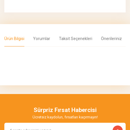
Ürün Bilgisi
Yorumlar
Taksit Seçenekleri
Önerileriniz
Bu ürünün fiyat bilgisi, resim, ürün açıklamalarında ve diğer
konularda yetersiz gördüğünüz noktaları öneri formunu kullanarak
Bu ürüne ilk yorumu siz yapın!
tarafımıza iletebilirsiniz.
Görüş ve önerileriniz için teşekkür ederiz.
Yorum Yaz
Ürün resmi kalitesiz, bozuk veya görüntülenemiyor.
Ürün açıklamasında eksik bilgiler bulunuyor.
Sürpriz Fırsat Habercisi
Ürün bilgilerinde hatalar bulunuyor.
Ücretsiz kaydolun, fırsatları kaçırmayın!
Ürün fiyatı diğer sitelerden daha pahalı.