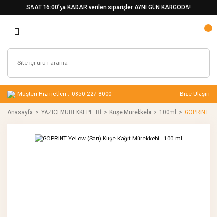
SAAT 16:00’ya KADAR verilen siparişler AYNI GÜN KARGODA!
Müşteri Hizmetleri :
0850 227 8000
Bize Ulaşın
Anasayfa
YAZICI MÜREKKEPLERİ
Kuşe Mürekkebi
100ml
GOPRINT Yel