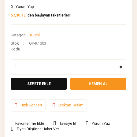
0 - Yorum Yap
57,30 TL
'den başlayan taksitlerle!!!
Kategori
100ml
Stok
GP-K1003
Kodu
SEPETE EKLE
HEMEN AL
Hızlı Gönderi
Stoktan Teslim
Tavsiye Et
Yorum Yaz
Fiyatı Düşünce Haber Ver