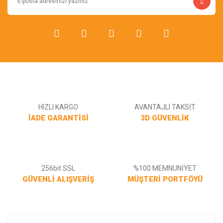
Bu ürüne benzer farklı alternatifler olmalı.
Gönder
HIZLI KARGO
AVANTAJLI TAKSİT
İADE GARANTİSİ
3D GÜVENLİK
256bit SSL
%100 MEMNUNİYET
GÜVENLİ ALIŞVERİŞ
MÜŞTERİ PORTFÖYÜ