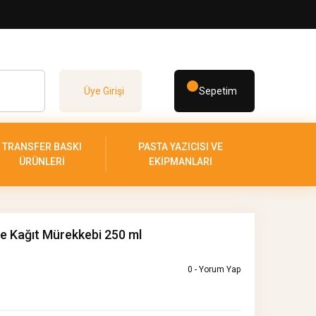
Üye Girişi
Sepetim
TRANSFER BASKI
PASTA YAZICISI VE
ÜRÜNLERİ
EKİPMANLARI
e Kağıt Mürekkebi 250 ml
0 - Yorum Yap