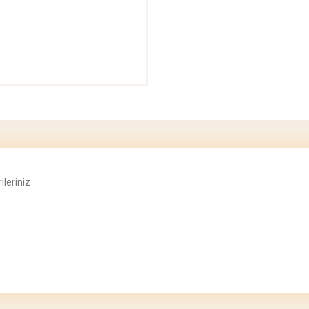
ileriniz
konularda yetersiz gördüğünüz noktaları öneri formunu kullanarak tarafımıza ilete
Bu ürüne ilk yorumu siz yapın!