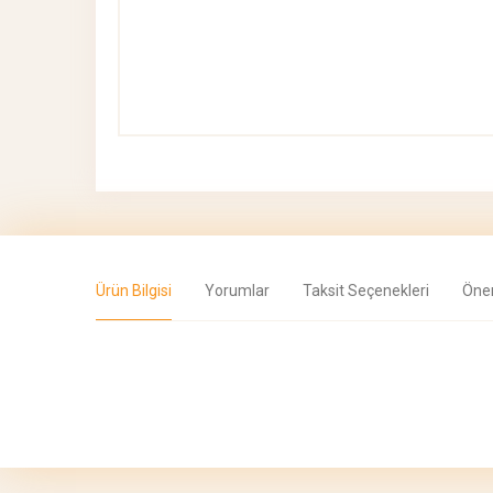
Ürün Bilgisi
Yorumlar
Taksit Seçenekleri
Öner
Bu ürünün fiyat bilgisi, resim, ürün açıklamalarında ve diğer 
Görüş ve önerileriniz için teşekkür ederiz.
Ürün resmi kalitesiz, bozuk veya görüntülenemiyor.