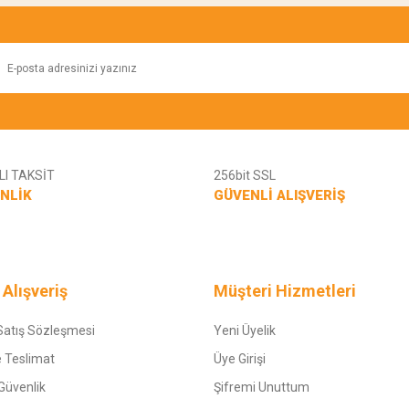
Yorum Yaz
I TAKSİT
256bit SSL
NLİK
GÜVENLİ ALIŞVERİŞ
Gönder
 Alışveriş
Müşteri Hizmetleri
Satış Sözleşmesi
Yeni Üyelik
 Teslimat
Üye Girişi
 Güvenlik
Şifremi Unuttum