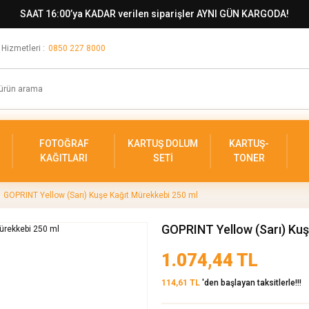
SAAT 16:00’ya KADAR verilen siparişler AYNI GÜN KARGODA!
 Hizmetleri :
0850 227 8000
FOTOĞRAF
KARTUŞ DOLUM
KARTUŞ-
KAĞITLARI
SETİ
TONER
GOPRINT Yellow (Sarı) Kuşe Kağıt Mürekkebi 250 ml
GOPRINT Yellow (Sarı) Kuş
1.074,44 TL
114,61 TL
'den başlayan taksitlerle!!!