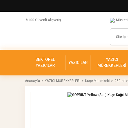
%100 Güvenli Alışveriş
Müşteri
SEKTÖREL
YAZICI
YAZICILAR
YAZICILAR
MÜREKKEPLERİ
Anasayfa
YAZICI MÜREKKEPLERİ
Kuşe Mürekkebi
250ml