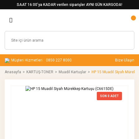
SAAT 16:00’ya KADAR verilen siparişler AYNI GÜN KARGODA!
Müşteri Hizmetleri :
0850 227 8000
Bize Ulaşın
Anasayfa
KARTUŞ-TONER
Muadil Kartuşlar
HP 15 Muadil Siyah Mürekk
SON
0
ADET