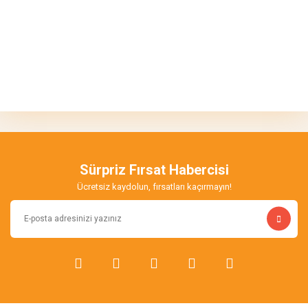
Bu ürünün fiyat bilgisi, resim, ürün açıklamalarında ve diğer
konularda yetersiz gördüğünüz noktaları öneri formunu kullanarak
Bu ürüne ilk yorumu siz yapın!
tarafımıza iletebilirsiniz.
Görüş ve önerileriniz için teşekkür ederiz.
Yorum Yaz
Ürün resmi kalitesiz, bozuk veya görüntülenemiyor.
Ürün açıklamasında eksik bilgiler bulunuyor.
Sürpriz Fırsat Habercisi
Ürün bilgilerinde hatalar bulunuyor.
Ücretsiz kaydolun, fırsatları kaçırmayın!
Ürün fiyatı diğer sitelerden daha pahalı.
Bu ürüne benzer farklı alternatifler olmalı.