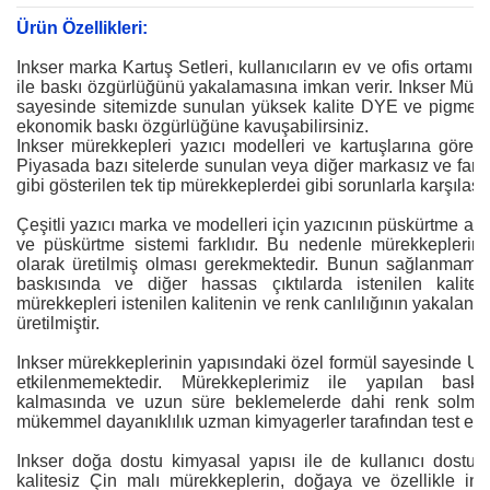
Ürün Özellikleri:
Inkser marka Kartuş Setleri, kullanıcıların ev ve ofis ortamı
ile baskı özgürlüğünü yakalamasına imkan verir. Inkser Müre
sayesinde sitemizde sunulan yüksek kalite DYE ve pigment 
ekonomik baskı özgürlüğüne kavuşabilirsiniz.
Inkser mürekkepleri yazıcı modelleri ve kartuşlarına göre öz
Piyasada bazı sitelerde sunulan veya diğer markasız ve fark
gibi gösterilen tek tip mürekkeplerdei gibi sorunlarla karşıla
Çeşitli yazıcı marka ve modelleri için yazıcının püskürtme ağz
ve püskürtme sistemi farklıdır. Bu nedenle mürekkeplerin 
olarak üretilmiş olması gerekmektedir. Bunun sağlanmama
baskısında ve diğer hassas çıktılarda istenilen kalite
mürekkepleri istenilen kalitenin ve renk canlılığının yakalanab
üretilmiştir.
Inkser mürekkeplerinin yapısındaki özel formül sayesinde UV 
etkilenmemektedir. Mürekkeplerimiz ile yapılan bask
kalmasında ve uzun süre beklemelerde dahi renk solmalar
mükemmel dayanıklılık uzman kimyagerler tarafından test edil
Inkser doğa dostu kimyasal yapısı ile de kullanıcı dostud
kalitesiz Çin malı mürekkeplerin, doğaya ve özellikle ins