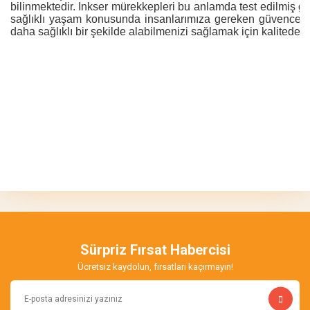
bilinmektedir. Inkser mürekkepleri bu anlamda test edilmiş gü
sağlıklı yaşam konusunda insanlarımıza gereken güvenceyi s
daha sağlıklı bir şekilde alabilmenizi sağlamak için kalitede
Bu ürünün fiyat bilgisi, resim, ürün açıklamalarında ve diğer
konularda yetersiz gördüğünüz noktaları öneri formunu kullanarak
tarafımıza iletebilirsiniz.
Görüş ve önerileriniz için teşekkür ederiz.
inkser resmi değiştir
Ben ilk defa sipariş verdim ama resimdeki gibi siyahtan 2 adet yok
Ürün resmi kalitesiz, bozuk veya görüntülenemiyor.
inkser eko set gönderilmişnmürekkep kalitesi ise iyi lütfen resmi
Ürün açıklamasında eksik bilgiler bulunuyor.
değiştir inkser
Sürpriz Fırsat Habercisi
Ürün bilgilerinde hatalar bulunuyor.
Ücretsiz kaydolun, fırsatları kaçırmayın!
Enes Furkan Yeşiloğlu | 20/03/2013
Ürün fiyatı diğer sitelerden daha pahalı.
Bu ürüne benzer farklı alternatifler olmalı.
kartus