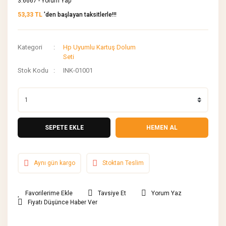
3.6667 - Yorum Yap
53,33 TL
'den başlayan taksitlerle!!!
Kategori
Hp Uyumlu Kartuş Dolum
Seti
Stok Kodu
INK-01001
SEPETE EKLE
HEMEN AL
Aynı gün kargo
Stoktan Teslim
Tavsiye Et
Yorum Yaz
Fiyatı Düşünce Haber Ver