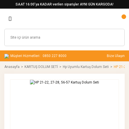
SAAT 16:00’ya KADAR verilen siparişler AYNI GÜN KARGODA!
Müşteri Hizmetleri :
0850 227 8000
Bize Ulaşın
Anasayfa
KARTUŞ DOLUM SETİ
Hp Uyumlu Kartuş Dolum Seti
HP 21-22,