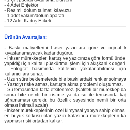
- 4 Adet Enjektör
- Resimli dolum talimatı kılavuzu
- 1 adet vakum/dolum aparatı
- 12 Adet Kartuş Etiketi
Ürünün Avantajları:
- Baskı maliyetlerini Laser yazıcılara göre ve orjinal ka
kıyaslanamayacak kadar düşürür.
- Inkser mürekkepleri kartuş ve yazıcınıza göre formülünde a
yapıldığı için kaliteli püskürtme işlemi için akışkanlık değeri o
- Fotoğraf basımında kalitenin yakalanabilmesi için 
kullanıcılara sunar.
- Uzun süre beklemelerde bile baskılardaki renkler solmaya kar
- Yazıcıyı riske atmaz, kartuşta akma problemi oluşturmaz.
- Su temasından fazla etkilenmez. (Kaliteli bir mürekkep bask
sonra bile nemli bir cisimle ya da su ile temasında kağıt
uğramaması gerekir. bu özellik sayesinde nemli bir orta
olması ihtimali azalır)
- Inkser mürekkeplerinin özel kimyasal yapıya sahip olması ne
en büyük korkusu olan yazıcı kafasında mürekkeplerin katıl
yapması riski ortadan kalkar.