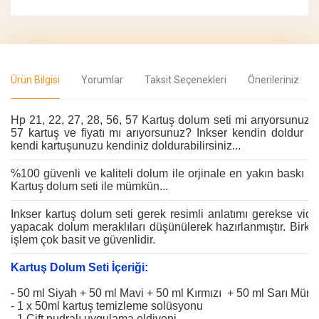
Ürün Bilgisi
Yorumlar
Taksit Seçenekleri
Önerileriniz
Hp 21, 22, 27, 28, 56, 57 Kartuş dolum seti mi arıyorsunuz? 
57 kartuş ve fiyatı mı arıyorsunuz? Inkser kendin doldur s
kendi kartuşunuzu kendiniz doldurabilirsiniz...
%100 güvenli ve kaliteli dolum ile orjinale en yakın baskı ka
Kartuş dolum seti ile mümkün...
Inkser kartuş dolum seti gerek resimli anlatımı gerekse vide
yapacak dolum meraklıları düşünülerek hazırlanmıştır. Birka
işlem çok basit ve güvenlidir.
Kartuş Dolum Seti İçeriği:
- 50 ml Siyah + 50 ml Mavi + 50 ml Kırmızı + 50 ml Sarı Mür
- 1 x 50ml kartuş temizleme solüsyonu
- 1 Çift pudralı uygulama eldiveni