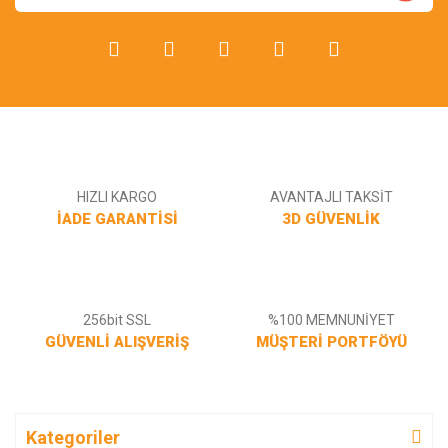
bunlar orjinal kartuşları doldurmak için mi yoksa bu set için özel
kartuşmu almamız gerekiyor?
serkan haliskaranfil | 17/10/2010
Gönder
kaliteli baskılar
ürün elime bir günde ulastı, baskı kalitesi ise gayet güzel, siyah
kartusum tıkalıydı ama paketteki aparat sayesinde actım :) tesekkürler
HIZLI KARGO
AVANTAJLI TAKSİT
inkser
İADE GARANTİSİ
3D GÜVENLİK
aykan bulut | 22/10/2009
Yorum Yaz
256bit SSL
%100 MEMNUNİYET
GÜVENLİ ALIŞVERİŞ
MÜŞTERİ PORTFÖYÜ
Kategoriler