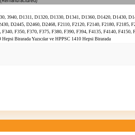
ş (Remanufactured)
3930, 3940, D1311, D1320, D1330, D1341, D1360, D1420, D1430, D
30, D2445, D2460, D2468, F2110, F2120, F2140, F2180, F2185, F2
 F340, F350, F370, F375, F380, F390, F394, F4135, F4140, F4150, F
0 Hepsi Birarada Yazıcılar ve HPPSC 1410 Hepsi Birarada
konularda yetersiz gördüğünüz noktaları öneri formunu kullanarak tarafımıza ilete
Bu ürüne ilk yorumu siz yapın!
Yorum Yaz