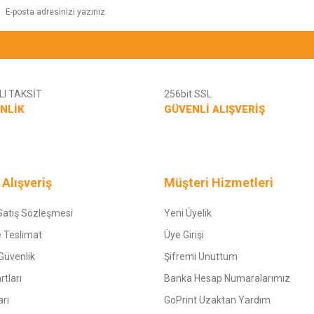
I TAKSİT
256bit SSL
NLİK
GÜVENLİ ALIŞVERİŞ
Gönder
 Alışveriş
Müşteri Hizmetleri
Satış Sözleşmesi
Yeni Üyelik
 Teslimat
Üye Girişi
 Güvenlik
Şifremi Unuttum
rtları
Banka Hesap Numaralarımız
arı
GoPrint Uzaktan Yardım