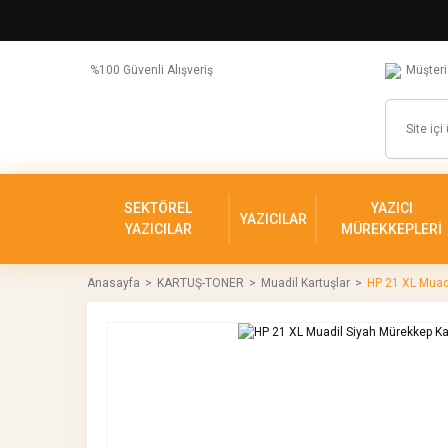
%100 Güvenli Alışveriş
Müşteri
SEKTÖREL
YAZICI
YAZICILAR
YAZICILAR
MÜREKKEPLERİ
Anasayfa
KARTUŞ-TONER
Muadil Kartuşlar
HP 21 XL Muad