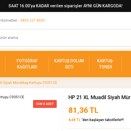
SAAT 16:00’ya KADAR verilen siparişler AYNI GÜN KARGODA!
 Hizmetleri :
0850 227 8000
FOTOĞRAF
KARTUŞ DOLUM
KARTUŞ-
KAĞITLARI
SETİ
TONER
il Siyah Mürekkep Kartuşu C9351CE
HP 21 XL Muadil Siyah Mü
SON
0
ADET
81,36 TL
8,68 TL
'den başlayan taksitlerle!!!