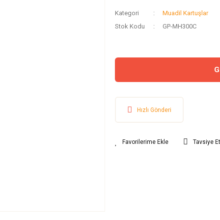
Kategori
Muadil Kartuşlar
Stok Kodu
GP-MH300C
G
Hızlı Gönderi
Tavsiye E