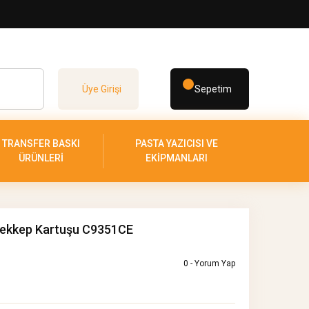
Üye Girişi
Sepetim
TRANSFER BASKI
PASTA YAZICISI VE
ÜRÜNLERİ
EKİPMANLARI
rekkep Kartuşu C9351CE
0 - Yorum Yap