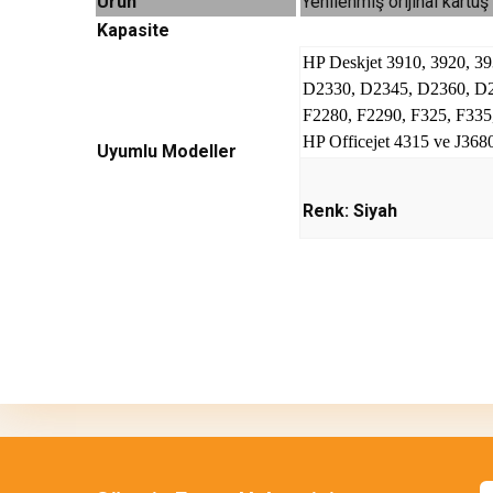
Ürün
Yenilenmiş orijinal kartu
Kapasite
HP Deskjet 3910, 3920, 
D2330, D2345, D2360, D24
F2280, F2290, F325, F335,
HP Officejet 4315 ve J368
Uyumlu Modeller
Renk: Siyah
Bu ürünün fiyat bilgisi, resim, ürün açıklamalarında ve diğer 
Görüş ve önerileriniz için teşekkür ederiz.
Ürün resmi kalitesiz, bozuk veya görüntülenemiyor.
Ürün açıklamasında eksik bilgiler bulunuyor.
Ürün bilgilerinde hatalar bulunuyor.