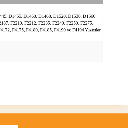
1445, D1455, D1460, D1468, D1520, D1530, D1560,
187, F2210, F2212, F2235, F2240, F2250, F2275,
4172, F4175, F4180, F4185, F4190 ve F4194 Yazıcılar,
bilirsiniz.