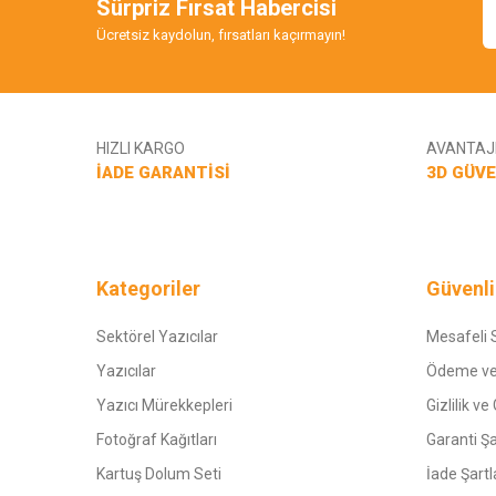
Sürpriz Fırsat Habercisi
Ürün fiyatı diğer sitelerden daha pahalı.
Ücretsiz kaydolun, fırsatları kaçırmayın!
Bu ürüne benzer farklı alternatifler olmalı.
HIZLI KARGO
AVANTAJL
İADE GARANTİSİ
3D GÜVE
Kategoriler
Güvenli
Sektörel Yazıcılar
Mesafeli 
Yazıcılar
Ödeme ve
Yazıcı Mürekkepleri
Gizlilik ve
Fotoğraf Kağıtları
Garanti Şa
Kartuş Dolum Seti
İade Şartl