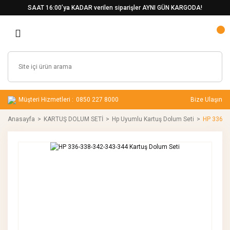
SAAT 16:00’ya KADAR verilen siparişler AYNI GÜN KARGODA!
Müşteri Hizmetleri :
0850 227 8000
Bize Ulaşın
Anasayfa
KARTUŞ DOLUM SETİ
Hp Uyumlu Kartuş Dolum Seti
HP 336-3