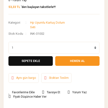
0 - Yorum Yap
53,33 TL
'den başlayan taksitlerle!!!
Kategori
Hp Uyumlu Kartuş Dolum
Seti
Stok Kodu
INK-01002
SEPETE EKLE
HEMEN AL
Aynı gün kargo
Stoktan Teslim
Tavsiye Et
Yorum Yaz
Fiyatı Düşünce Haber Ver