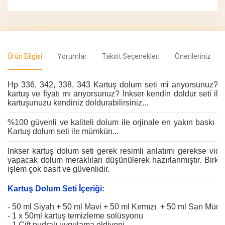
Ürün Bilgisi
Yorumlar
Taksit Seçenekleri
Önerileriniz
Hp 336, 342, 338, 343 Kartuş dolum seti mi arıyorsunuz? 
kartuş ve fiyatı mı arıyorsunuz? Inkser kendin doldur seti i
kartuşunuzu kendiniz doldurabilirsiniz...
%100 güvenli ve kaliteli dolum ile orjinale en yakın baskı ka
Kartuş dolum seti ile mümkün...
Inkser kartuş dolum seti gerek resimli anlatımı gerekse vide
yapacak dolum meraklıları düşünülerek hazırlanmıştır. Birka
işlem çok basit ve güvenlidir.
Kartuş Dolum Seti İçeriği:
- 50 ml Siyah + 50 ml Mavi + 50 ml Kırmızı + 50 ml Sarı Mür
- 1 x 50ml kartuş temizleme solüsyonu
- 1 Çift pudralı uygulama eldiveni