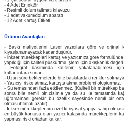
- 4 Adet Enjektör
- Resimli dolum talimatı kılavuzu
- 1 adet vakum/dolum aparatı
- 12 Adet Kartuş Etiketi
Ürünün Avantajları:
- Baskı maliyetlerini Laser yazıcılara göre ve orjinal ka
kıyaslanamayacak kadar düşürür.
- Inkser mürekkepleri kartuş ve yazıcınıza göre formülünde a
yapıldığı için kaliteli püskürtme işlemi için akışkanlık değeri o
- Fotoğraf basımında kalitenin yakalanabilmesi için 
kullanıcılara sunar.
- Uzun süre beklemelerde bile baskılardaki renkler solmaya kar
- Yazıcıyı riske atmaz, kartuşta akma problemi oluşturmaz.
- Su temasından fazla etkilenmez. (Kaliteli bir mürekkep bask
sonra bile nemli bir cisimle ya da su ile temasında kağıt
uğramaması gerekir. bu özellik sayesinde nemli bir orta
olması ihtimali azalır)
- Inkser mürekkeplerinin özel kimyasal yapıya sahip olması ne
en büyük korkusu olan yazıcı kafasında mürekkeplerin katıl
yapması riski ortadan kalkar.