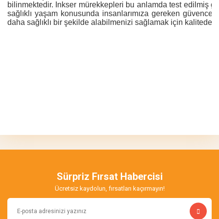
bilinmektedir. Inkser mürekkepleri bu anlamda test edilmiş gü
sağlıklı yaşam konusunda insanlarımıza gereken güvenceyi s
daha sağlıklı bir şekilde alabilmenizi sağlamak için kalitede
Bu ürünün fiyat bilgisi, resim, ürün açıklamalarında ve diğer
konularda yetersiz gördüğünüz noktaları öneri formunu kullanarak
Bu ürüne ilk yorumu siz yapın!
tarafımıza iletebilirsiniz.
Görüş ve önerileriniz için teşekkür ederiz.
Yorum Yaz
Ürün resmi kalitesiz, bozuk veya görüntülenemiyor.
Ürün açıklamasında eksik bilgiler bulunuyor.
Sürpriz Fırsat Habercisi
Ürün bilgilerinde hatalar bulunuyor.
Ücretsiz kaydolun, fırsatları kaçırmayın!
Ürün fiyatı diğer sitelerden daha pahalı.
Bu ürüne benzer farklı alternatifler olmalı.