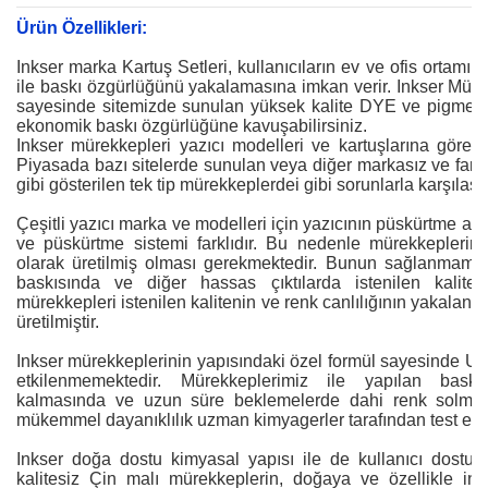
Ürün Özellikleri:
Inkser marka Kartuş Setleri, kullanıcıların ev ve ofis ortamı
ile baskı özgürlüğünü yakalamasına imkan verir. Inkser Müre
sayesinde sitemizde sunulan yüksek kalite DYE ve pigment 
ekonomik baskı özgürlüğüne kavuşabilirsiniz.
Inkser mürekkepleri yazıcı modelleri ve kartuşlarına göre öz
Piyasada bazı sitelerde sunulan veya diğer markasız ve fark
gibi gösterilen tek tip mürekkeplerdei gibi sorunlarla karşıla
Çeşitli yazıcı marka ve modelleri için yazıcının püskürtme ağz
ve püskürtme sistemi farklıdır. Bu nedenle mürekkeplerin 
olarak üretilmiş olması gerekmektedir. Bunun sağlanmama
baskısında ve diğer hassas çıktılarda istenilen kalite
mürekkepleri istenilen kalitenin ve renk canlılığının yakalanab
üretilmiştir.
Inkser mürekkeplerinin yapısındaki özel formül sayesinde UV 
etkilenmemektedir. Mürekkeplerimiz ile yapılan bask
kalmasında ve uzun süre beklemelerde dahi renk solmalar
mükemmel dayanıklılık uzman kimyagerler tarafından test edil
Inkser doğa dostu kimyasal yapısı ile de kullanıcı dostud
kalitesiz Çin malı mürekkeplerin, doğaya ve özellikle ins