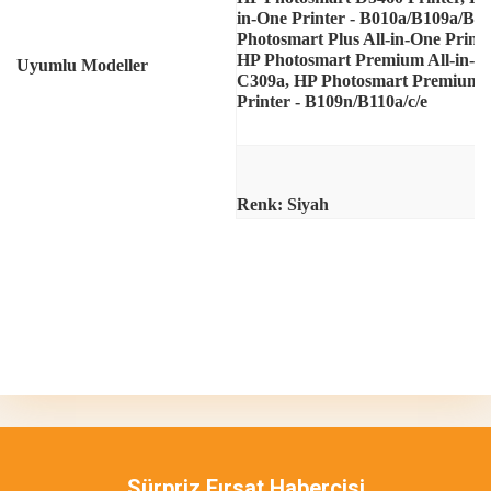
in-One Printer - B010a/B109a/B10
Photosmart Plus All-in-One Print
HP Photosmart Premium All-in-On
Uyumlu Modeller
C309a, HP Photosmart Premium Fa
Printer - B109n/B110a/c/e
Renk: Siyah
Bu ürünün fiyat bilgisi, resim, ürün açıklamalarında ve diğer
konularda yetersiz gördüğünüz noktaları öneri formunu kullanarak
Bu ürüne ilk yorumu siz yapın!
tarafımıza iletebilirsiniz.
Görüş ve önerileriniz için teşekkür ederiz.
Yorum Yaz
Ürün resmi kalitesiz, bozuk veya görüntülenemiyor.
Ürün açıklamasında eksik bilgiler bulunuyor.
Sürpriz Fırsat Habercisi