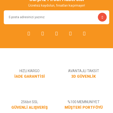
Ürün bilgilerinde hatalar bulunuyor.
Ücretsiz kaydolun, fırsatları kaçırmayın!
Ürün fiyatı diğer sitelerden daha pahalı.
Bu ürüne benzer farklı alternatifler olmalı.
Gönder
HIZLI KARGO
AVANTAJLI TAKSİT
İADE GARANTİSİ
3D GÜVENLİK
256bit SSL
%100 MEMNUNİYET
GÜVENLİ ALIŞVERİŞ
MÜŞTERİ PORTFÖYÜ