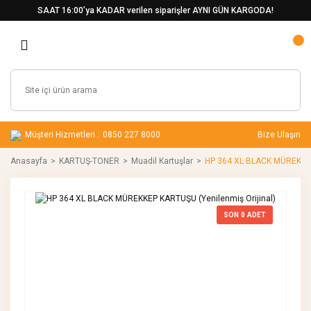
SAAT 16:00’ya KADAR verilen siparişler AYNI GÜN KARGODA!
Müşteri Hizmetleri :
0850 227 8000
Bize Ulaşın
Anasayfa
KARTUŞ-TONER
Muadil Kartuşlar
HP 364 XL BLACK MÜREKKEP 
SON
0
ADET