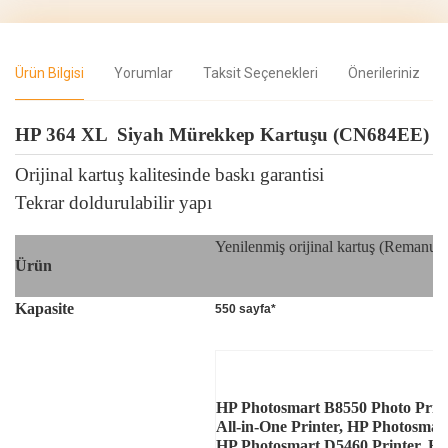
Ürün Bilgisi
Yorumlar
Taksit Seçenekleri
Önerileriniz
HP 364 XL Siyah Mürekkep Kartuşu (CN684EE)
Orijinal kartuş kalitesinde baskı garantisi
Tekrar doldurulabilir yapı
Yenilenmiş orijinal kartuş (Remanufa
Ürün
Kapasite
550 sayfa*
HP Photosmart B8550 Photo Print
All-in-One Printer, HP Photosmar
HP Photosmart D5460 Printer, HP 