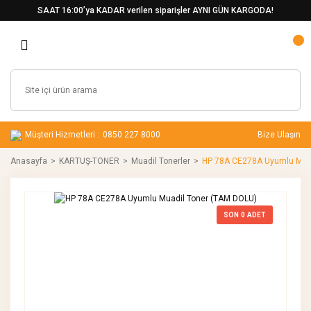
SAAT 16:00’ya KADAR verilen siparişler AYNI GÜN KARGODA!
Müşteri Hizmetleri :
0850 227 8000
Bize Ulaşın
Anasayfa
KARTUŞ-TONER
Muadil Tonerler
HP 78A CE278A Uyumlu Muad
SON
0
ADET