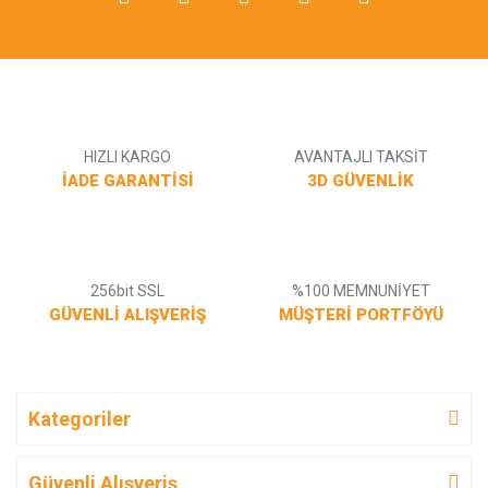
Gönder
HIZLI KARGO
AVANTAJLI TAKSİT
İADE GARANTİSİ
3D GÜVENLİK
256bit SSL
%100 MEMNUNİYET
GÜVENLİ ALIŞVERİŞ
MÜŞTERİ PORTFÖYÜ
Kategoriler
Güvenli Alışveriş