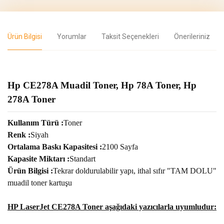
Ürün Bilgisi
Yorumlar
Taksit Seçenekleri
Önerileriniz
Hp CE278A Muadil Toner, Hp 78A Toner, Hp
278A Toner
Kullanım Türü :
Toner
Renk :
Siyah
Ortalama Baskı Kapasitesi :
2100 Sayfa
Kapasite Miktarı :
Standart
Ürün Bilgisi :
Tekrar doldurulabilir yapı, ithal sıfır "TAM DOLU"
muadil toner kartuşu
HP LaserJet CE278A Toner aşağıdaki yazıcılarla uyumludur: