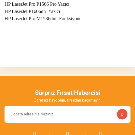
HP LaserJet Pro P1566 Pro Yazıcı
HP LaserJet P1606dn Yazıcı
HP LaserJet Pro M1536dnf Fonksiyonel
Bu ürünün fiyat bilgisi, resim, ürün açıklamalarında ve diğer
konularda yetersiz gördüğünüz noktaları öneri formunu kullanarak
Bu ürüne ilk yorumu siz yapın!
tarafımıza iletebilirsiniz.
Görüş ve önerileriniz için teşekkür ederiz.
Yorum Yaz
Ürün resmi kalitesiz, bozuk veya görüntülenemiyor.
Ürün açıklamasında eksik bilgiler bulunuyor.
Sürpriz Fırsat Habercisi
Ürün bilgilerinde hatalar bulunuyor.
Ücretsiz kaydolun, fırsatları kaçırmayın!
Ürün fiyatı diğer sitelerden daha pahalı.
Bu ürüne benzer farklı alternatifler olmalı.