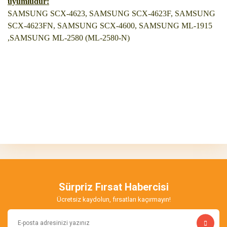
uyumludur:
SAMSUNG SCX-4623, SAMSUNG SCX-4623F, SAMSUNG
SCX-4623FN, SAMSUNG SCX-4600, SAMSUNG ML-1915
,SAMSUNG ML-2580 (ML-2580-N)
Bu ürünün fiyat bilgisi, resim, ürün açıklamalarında ve diğer
konularda yetersiz gördüğünüz noktaları öneri formunu kullanarak
Bu ürüne ilk yorumu siz yapın!
tarafımıza iletebilirsiniz.
Görüş ve önerileriniz için teşekkür ederiz.
Yorum Yaz
Ürün resmi kalitesiz, bozuk veya görüntülenemiyor.
Ürün açıklamasında eksik bilgiler bulunuyor.
Sürpriz Fırsat Habercisi
Ürün bilgilerinde hatalar bulunuyor.
Ücretsiz kaydolun, fırsatları kaçırmayın!
Ürün fiyatı diğer sitelerden daha pahalı.
Bu ürüne benzer farklı alternatifler olmalı.