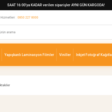
SAAT 16:00’ya KADAR verilen siparişler AYNI GÜN KARGODA!
 Hizmetleri :
0850 227 8000
Yapışkanlı Laminasyon Filmler
Viniller
Inkjet Fotoğraf Kağıtla
ktakiler