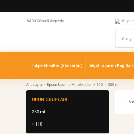
%100 Güvenli Alışveriş
Müşteri
Inkjet Etiketler (Stickerlar)
Inkjet Tasarım Kağıtları
Anasayfa
Epson Uyumlu Mürekkepler
110
350 ml
ÜRÜN GRUPLARI
Sto
350 ml
110