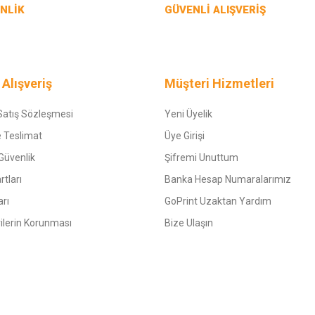
NLİK
GÜVENLİ ALIŞVERİŞ
 Alışveriş
Müşteri Hizmetleri
Satış Sözleşmesi
Yeni Üyelik
 Teslimat
Üye Girişi
 Güvenlik
Şifremi Unuttum
rtları
Banka Hesap Numaralarımız
arı
GoPrint Uzaktan Yardım
rilerin Korunması
Bize Ulaşın