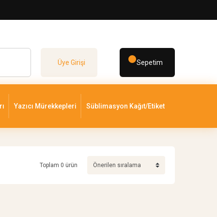
Üye Girişi
Sepetim
rı
Yazıcı Mürekkepleri
Süblimasyon Kağıt/Etiket
Toplam 0 ürün