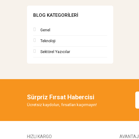
BLOG KATEGORILERI
Genel
Teknoloji
Sektörel Yazıcılar
Sürpriz Fırsat Habercisi
Ücretsiz kaydolun, fırsatları kaçırmayın!
HIZLI KARGO
AVANTAJL