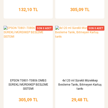
132,10 TL
305,09 TL
SON
0
ADET
SON
0
ADET
EPSON T0801-T0806 DMBS
4x120 ml Sürekli Mürekkep
SÜREKLİ MÜREKKEP BESLEME
Besleme Tankı, Bitmeyen Kartuş
SİSTEMİ
tankı
305,09 TL
29,48 TL