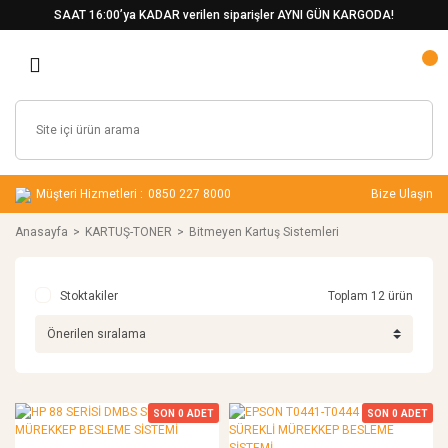
SAAT 16:00’ya KADAR verilen siparişler AYNI GÜN KARGODA!
Müşteri Hizmetleri :
0850 227 8000
Bize Ulaşın
Anasayfa
KARTUŞ-TONER
Bitmeyen Kartuş Sistemleri
Stoktakiler
Toplam 12 ürün
SON
0
ADET
SON
0
ADET