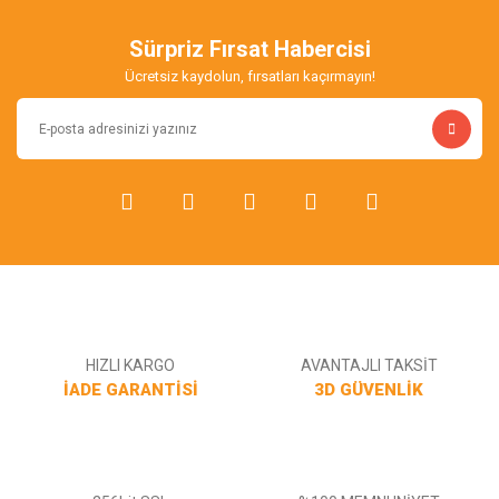
Sürpriz Fırsat Habercisi
Ücretsiz kaydolun, fırsatları kaçırmayın!
HIZLI KARGO
AVANTAJLI TAKSİT
İADE GARANTİSİ
3D GÜVENLİK