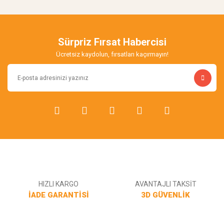
Sürpriz Fırsat Habercisi
Ücretsiz kaydolun, fırsatları kaçırmayın!
HIZLI KARGO
AVANTAJLI TAKSİT
İADE GARANTİSİ
3D GÜVENLİK