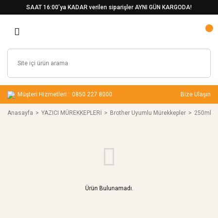
SAAT 16:00’ya KADAR verilen siparişler AYNI GÜN KARGODA!
Müşteri Hizmetleri :
0850 227 8000
Bize Ulaşın
Anasayfa
YAZICI MÜREKKEPLERİ
Brother Uyumlu Mürekkepler
250ml
Ürün Bulunamadı.