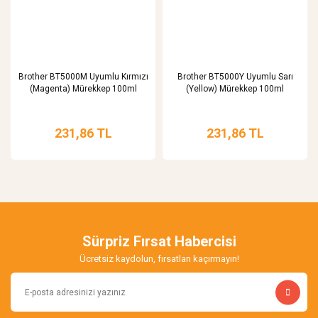
Brother BT5000M Uyumlu Kırmızı
Brother BT5000Y Uyumlu Sarı
(Magenta) Mürekkep 100ml
(Yellow) Mürekkep 100ml
231,86 TL
231,86 TL
Sürpriz Fırsat Habercisi
Ücretsiz kaydolun, fırsatları kaçırmayın!