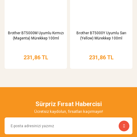
Brother BT5000M Uyumlu Kırmızı
Brother BT5000Y Uyumlu Sarı
(Magenta) Mürekkep 100ml
(Yellow) Mürekkep 100ml
231,86 TL
231,86 TL
Sürpriz Fırsat Habercisi
Ücretsiz kaydolun, fırsatları kaçırmayın!