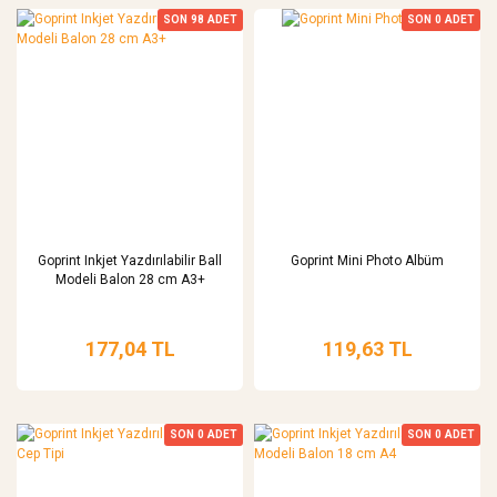
SON
98
ADET
SON
0
ADET
Goprint Inkjet Yazdırılabilir Ball
Goprint Mini Photo Albüm
Modeli Balon 28 cm A3+
177,04 TL
119,63 TL
SON
0
ADET
SON
0
ADET