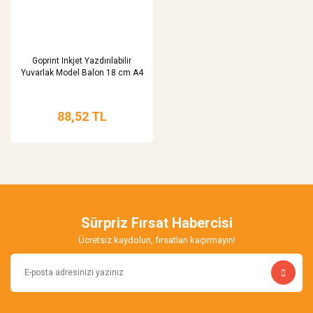
Goprint Inkjet Yazdırılabilir
Yuvarlak Model Balon 18 cm A4
88,52 TL
Sürpriz Fırsat Habercisi
Ücretsiz kaydolun, fırsatları kaçırmayın!