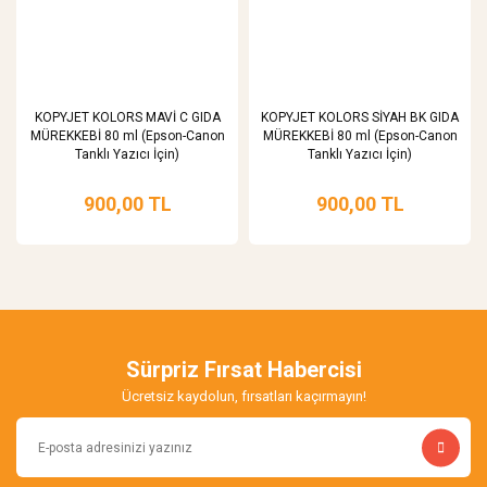
KOPYJET KOLORS MAVİ C GIDA
KOPYJET KOLORS SİYAH BK GIDA
MÜREKKEBİ 80 ml (Epson-Canon
MÜREKKEBİ 80 ml (Epson-Canon
Tanklı Yazıcı İçin)
Tanklı Yazıcı İçin)
900,00 TL
900,00 TL
Sürpriz Fırsat Habercisi
Ücretsiz kaydolun, fırsatları kaçırmayın!