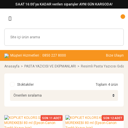
SAAT 16:00’ya KADAR verilen siparişler AYNI GÜN KARGODA!
Müşteri Hizmetleri :
0850 227 8000
Bize Ulaşın
Anasayfa
PASTA YAZICISI VE EKİPMANLARI
Resimli Pasta Yazıcısı Gıda 
Stoktakiler
Toplam 4 ürün
SON
11
ADET
SON
12
ADET