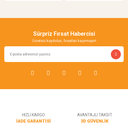
Sürpriz Fırsat Habercisi
Ücretsiz kaydolun, fırsatları kaçırmayın!
HIZLI KARGO
AVANTAJLI TAKSİT
İADE GARANTİSİ
3D GÜVENLİK