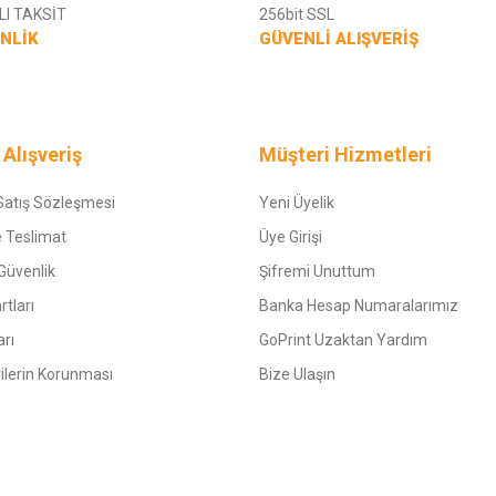
I TAKSİT
256bit SSL
NLİK
GÜVENLİ ALIŞVERİŞ
 Alışveriş
Müşteri Hizmetleri
Satış Sözleşmesi
Yeni Üyelik
 Teslimat
Üye Girişi
 Güvenlik
Şifremi Unuttum
rtları
Banka Hesap Numaralarımız
arı
GoPrint Uzaktan Yardım
rilerin Korunması
Bize Ulaşın