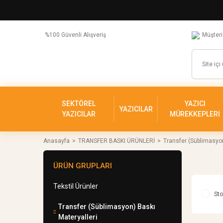
%100 Güvenli Alışveriş
Müşteri
SEKTÖREL
YAZICI
YAZICILAR
YAZICILAR
MÜREKKEPLERİ
Anasayfa
TRANSFER BASKI ÜRÜNLERİ
Transfer (Süblimasyon
ÜRÜN GRUPLARI
Tekstil Ürünler
Sto
Transfer (Süblimasyon) Baskı
Materyalleri