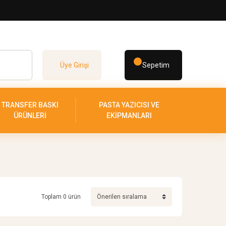
Üye Girişi
Sepetim
TRANSFER BASKI
PASTA YAZICISI VE
ÜRÜNLERİ
EKİPMANLARI
Toplam 0 ürün