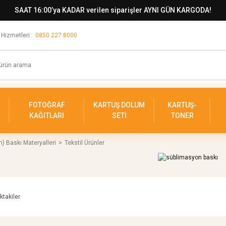
SAAT 16:00’ya KADAR verilen siparişler AYNI GÜN KARGODA!
 Hizmetleri :
0850 227 8000
FOTOĞRAF
KARTUŞ DOLUM
KARTUŞ-
KAĞITLARI
SETİ
TONER
) Baskı Materyalleri
Tekstil Ürünler
ktakiler